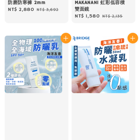
防磨防寒褲 2mm
MAKANANI 虹彩低容積
雙面鏡
Sale
NT$ 2,880
Regular
NT$ 3,692
Sale
NT$ 1,580
Regular
NT$ 2,135
price
price
price
price