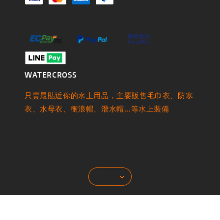
WATERCROSS
只賣最貼近你的水上用品，主要販售毛巾衣、防寒
衣、水母衣、衝浪帽、潛水帽...等水上裝備
© 2026 by 水越休閒
服務條款
隱私政策
退款政策
|
|