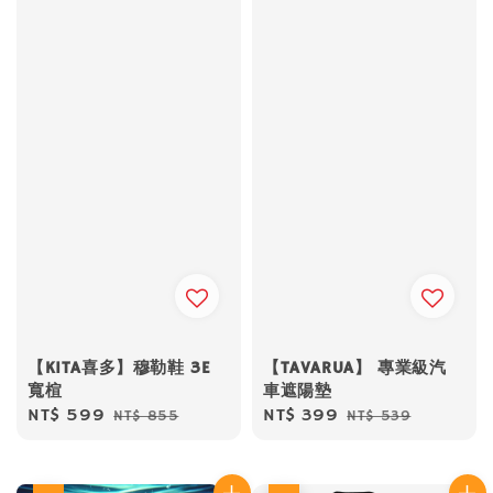
【KITA喜多】穆勒鞋 3E
【TAVARUA】 專業級汽
寬楦
車遮陽墊
Sale
NT$ 599
Regular
Sale
NT$ 399
Regular
NT$ 855
NT$ 539
price
price
price
price