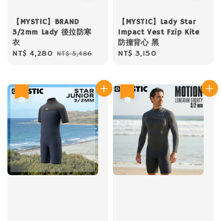
【MYSTIC】BRAND
【MYSTIC】Lady Star
3/2mm Lady 後拉防寒
Impact Vest Fzip Kite
衣
防撞背心 黑
Sale
NT$ 4,280
Regular
Regular
NT$ 3,150
NT$ 5,486
price
price
price
優惠
優惠