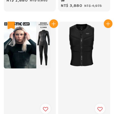
褲
Sale
NT$ 2,880
Regular
NT$ 3,692
Sale
NT$ 3,880
Regular
NT$ 4,975
price
price
price
price
優惠