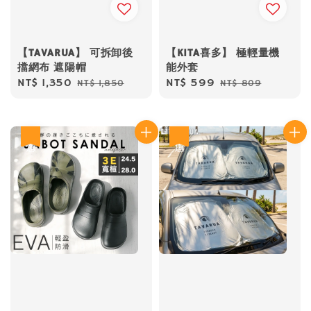
【TAVARUA】 可拆卸後
【KITA喜多】 極輕量機
擋網布 遮陽帽
能外套
Sale
NT$ 1,350
Regular
Sale
NT$ 599
Regular
NT$ 1,850
NT$ 809
price
price
price
price
優惠
優惠