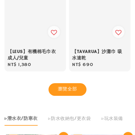
【LEUS】有機棉毛巾衣
【TAVARUA】沙灘巾 吸
成人/兒童
水速乾
Regular
NT$ 1,380
Regular
NT$ 690
price
price
瀏覽全部
▹潛水衣/防寒衣
▹防水收納包/更衣袋
▹玩水裝備