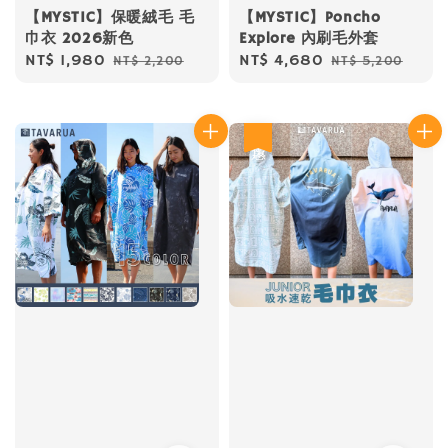
【MYSTIC】保暖絨毛 毛
【MYSTIC】Poncho
巾衣 2026新色
Explore 內刷毛外套
Sale
NT$ 1,980
Regular
Sale
NT$ 4,680
Regular
NT$ 2,200
NT$ 5,200
price
price
price
price
優惠