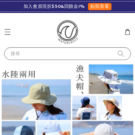
點我查看
加入會員現折$50&回饋金1%
搜尋