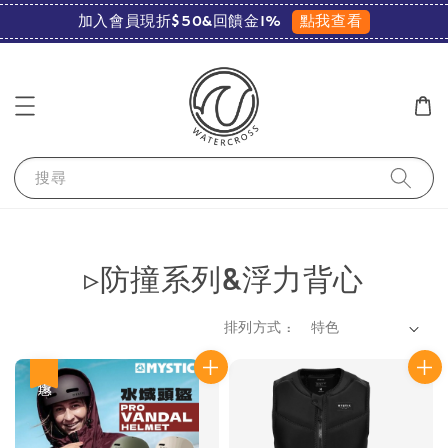
點我查看
加入會員現折$50&回饋金1%
搜尋
▹防撞系列&浮力背心
排列方式 :
優惠