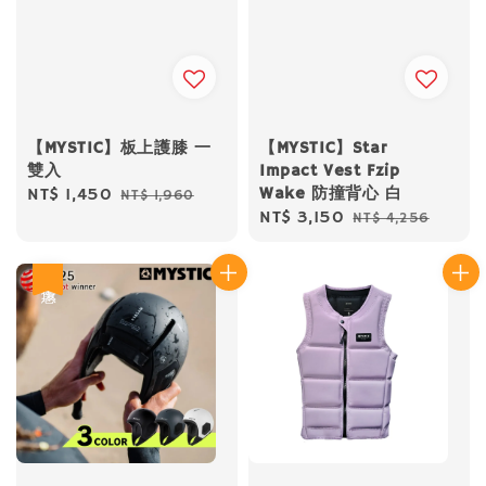
【MYSTIC】板上護膝 一
【MYSTIC】Star
雙入
Impact Vest Fzip
Wake 防撞背心 白
Sale
NT$ 1,450
Regular
NT$ 1,960
Sale
NT$ 3,150
Regular
NT$ 4,256
price
price
price
price
優惠