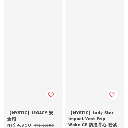
【MYSTIC】LEGACY 安
【MYSTIC】Lady Star
全帽
Impact Vest Fzip
Wake CE 防撞背心 粉紫
Sale
NT$ 4,950
Regular
NT$ 6,690