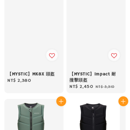
【MYSTIC】Impact 耐
【MYSTIC】MK8X 頭盔
撞擊頭盔
Regular
NT$ 2,380
Sale
NT$ 2,450
Regular
NT$ 3,310
price
price
price