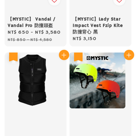
【MYSTIC】 Vandal /
【MYSTIC】Lady Star
Vandal Pro 防撞頭盔
Impact Vest Fzip Kite
防撞背心 黑
Sale
NT$ 650
-
NT$ 3,580
Regular
Regular
NT$ 3,150
price
price
NT$ 850
-
NT$ 4,580
price
優惠
優惠