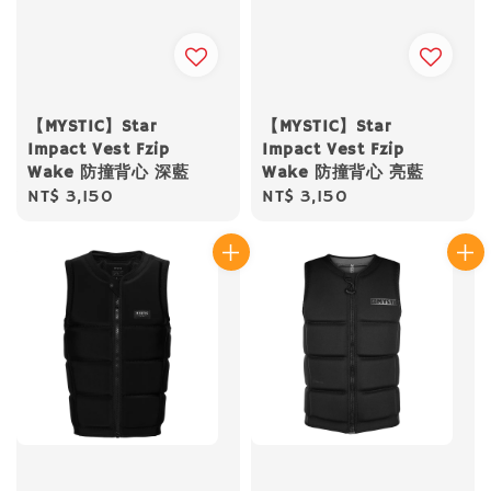
【MYSTIC】Star
【MYSTIC】Star
Impact Vest Fzip
Impact Vest Fzip
Wake 防撞背心 深藍
Wake 防撞背心 亮藍
Regular
NT$ 3,150
Regular
NT$ 3,150
price
price