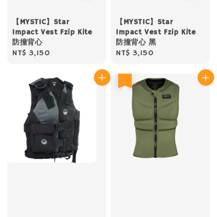
【MYSTIC】Star
【MYSTIC】Star
Impact Vest Fzip Kite
Impact Vest Fzip Kite
防撞背心
防撞背心 黑
Regular
NT$ 3,150
Regular
NT$ 3,150
price
price
優惠