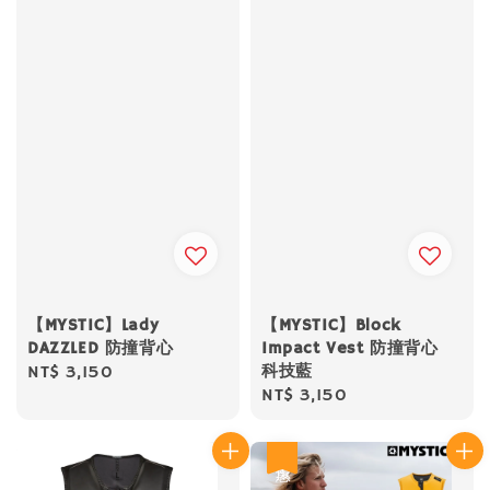
【MYSTIC】Lady
【MYSTIC】Block
DAZZLED 防撞背心
Impact Vest 防撞背心
科技藍
Regular
NT$ 3,150
Regular
NT$ 3,150
price
price
優惠