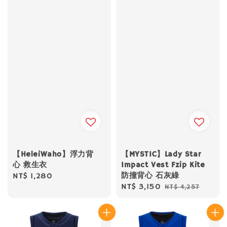
【HeleiWaho】浮力背
【MYSTIC】Lady Star
心 救生衣
Impact Vest Fzip Kite
防撞背心 石灰綠
Regular
NT$ 1,280
Sale
NT$ 3,150
Regular
NT$ 4,257
price
price
price