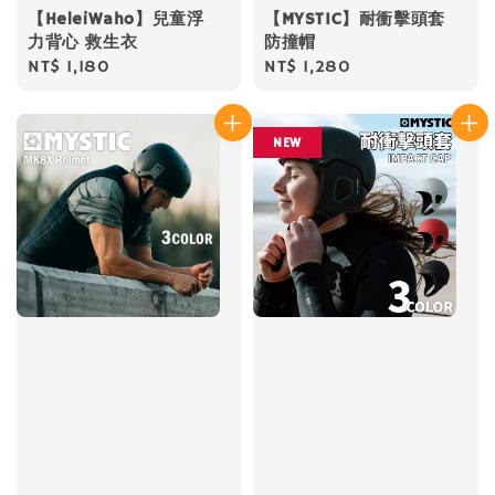
【HeleiWaho】兒童浮
【MYSTIC】耐衝擊頭套
力背心 救生衣
防撞帽
Regular
NT$ 1,180
Regular
NT$ 1,280
price
price
NEW