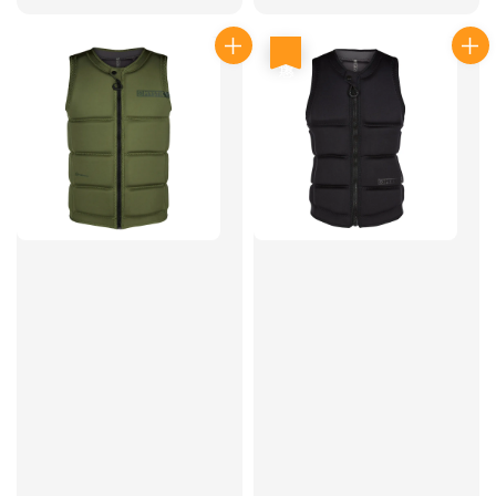
price
price
優惠