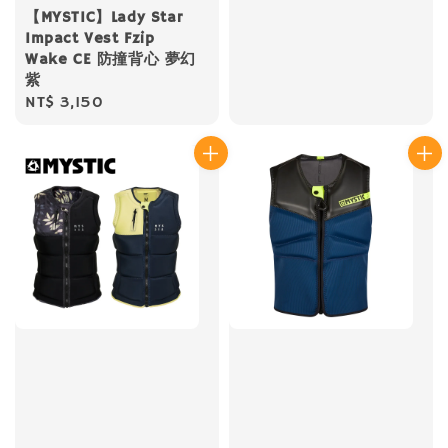
【MYSTIC】Lady Star
Impact Vest Fzip
Wake CE 防撞背心 夢幻
紫
Regular
NT$ 3,150
price