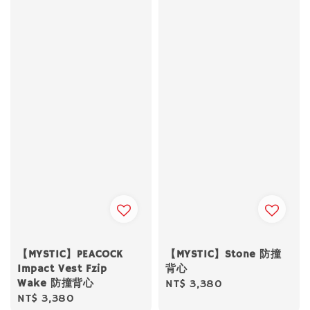
【MYSTIC】PEACOCK
【MYSTIC】Stone 防撞
Impact Vest Fzip
背心
Wake 防撞背心
Regular
NT$ 3,380
Regular
NT$ 3,380
price