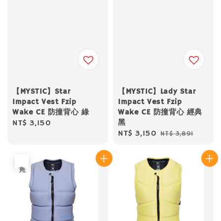
【MYSTIC】Star
【MYSTIC】Lady Star
Impact Vest Fzip
Impact Vest Fzip
Wake CE 防撞背心 綠
Wake CE 防撞背心 經典
黑
Regular
NT$ 3,150
Sale
NT$ 3,150
Regular
NT$ 3,891
price
price
price
售完