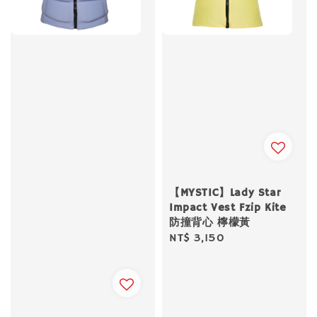
【MYSTIC】Lady Star
Impact Vest Fzip Kite
防撞背心 檸檬黃
Regular
NT$ 3,150
price