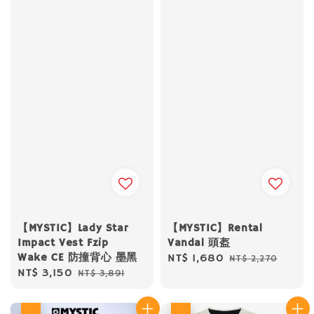
【MYSTIC】Lady Star
【MYSTIC】Rental
Impact Vest Fzip
Vandal 頭盔
Wake CE 防撞背心 墨黑
Sale
NT$ 1,680
Regular
NT$ 2,270
Sale
NT$ 3,150
Regular
NT$ 3,891
price
price
price
price
優惠
優惠