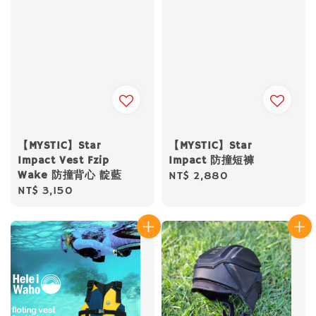
【MYSTIC】Star
【MYSTIC】Star
Impact Vest Fzip
Impact 防撞短褲
Wake 防撞背心 靛藍
Regular
NT$ 2,880
Regular
NT$ 3,150
price
price