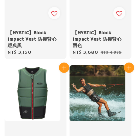
【MYSTIC】Block
【MYSTIC】Block
Impact Vest 防撞背心
Impact Vest 防撞背心
經典黑
兩色
Regular
NT$ 3,150
Sale
NT$ 3,680
Regular
NT$ 4,975
price
price
price