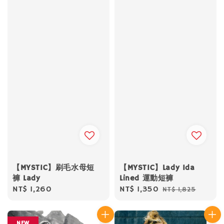
【MYSTIC】刷毛水母短
【MYSTIC】Lady Ida
褲 Lady
Lined 運動短褲
Regular
NT$ 1,260
Sale
NT$ 1,350
Regular
NT$ 1,825
price
price
price
NEW