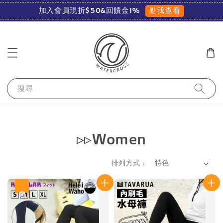
點我查看
加入會員現折$50&回饋金1%
搜尋
▹▹Women
排列方式 :
優惠