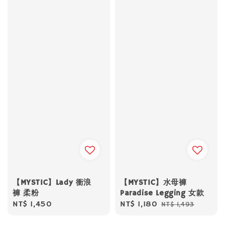
【MYSTIC】Lady 衝浪
【MYSTIC】水母褲
褲 柔粉
Paradise Legging 女款
Regular
NT$ 1,450
Sale
NT$ 1,180
Regular
NT$ 1,493
price
price
price