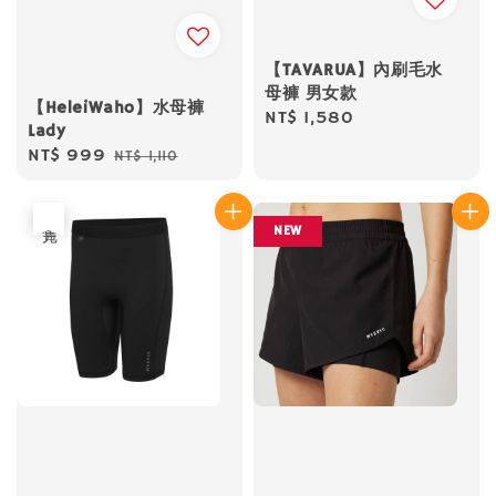
【TAVARUA】內刷毛水
母褲 男女款
【HeleiWaho】水母褲
Regular
NT$ 1,580
Lady
price
Sale
NT$ 999
Regular
NT$ 1,110
price
price
售完
NEW