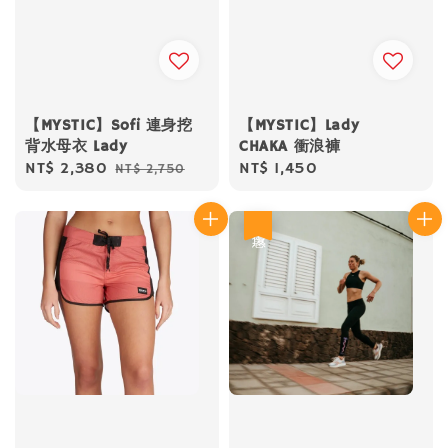
【MYSTIC】Sofi 連身挖
【MYSTIC】Lady
背水母衣 Lady
CHAKA 衝浪褲
Sale
NT$ 2,380
Regular
Regular
NT$ 1,450
NT$ 2,750
price
price
price
優惠