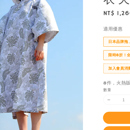
Regular
NT$ 1,2
price
適用優惠
日本品牌拖
限時8折！
加入會員消
8件，火熱
數量