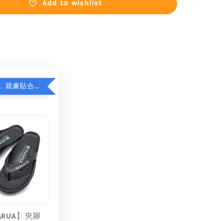
Add to wishlist
日本品牌拖，親膚貼合減足壓，超值加購75折！
ARUA】夾腳