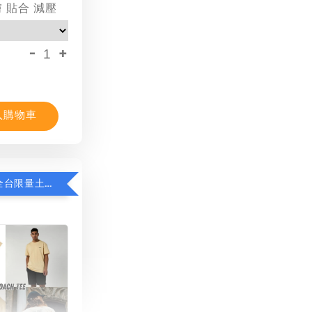
膚 貼合 減壓
-
+
入購物車
限時8折！全台限量土耳其棉T