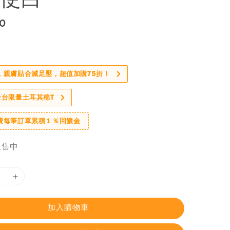
60
，親膚貼合減足壓，超值加購75折！
全台限量土耳其棉T
費每筆訂單累積１％回饋金
販售中
加入購物車