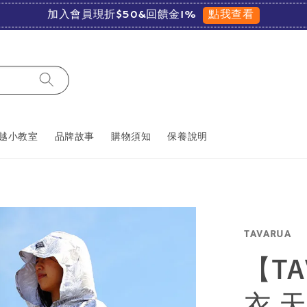
點我查看
加入會員現折$50&回饋金1%
越小教室
品牌故事
購物須知
保養說明
TAVARUA
【T
衣 