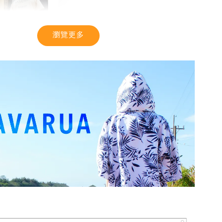
瀏覽更多
TIC】潮流T恤
感 土耳其棉
-
+
入購物車