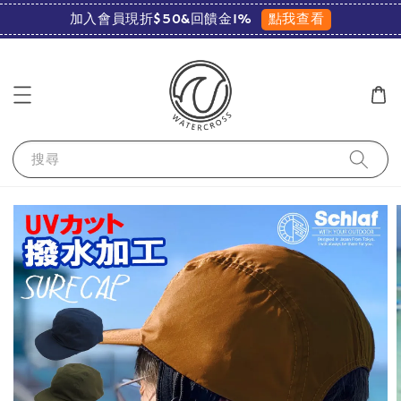
點我查看
加入會員現折$50&回饋金1%
搜尋