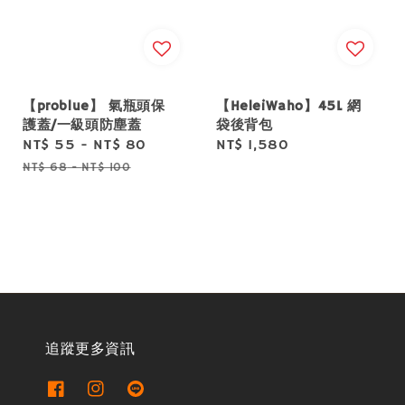
【problue】 氣瓶頭保
【HeleiWaho】45L 網
護蓋/一級頭防塵蓋
袋後背包
Sale
NT$ 55
-
NT$ 80
Regular
Regular
NT$ 1,580
price
price
price
NT$ 68
-
NT$ 100
追蹤更多資訊