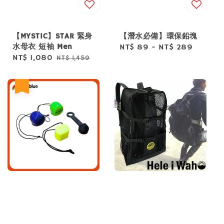
【MYSTIC】STAR 緊身
【潛水必備】環保鉛塊
水母衣 短袖 Men
Regular
NT$ 89
-
NT$ 289
Sale
NT$ 1,080
Regular
NT$ 1,459
price
price
price
優惠