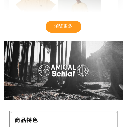
瀏覽更多
【MYSTIC】潮流T恤 舒適涼感 土耳其棉
-
+
NT$ 899
NT$ 1,080