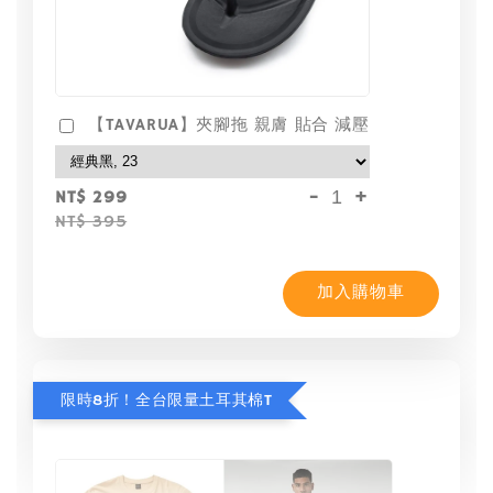
【TAVARUA】夾腳拖 親膚 貼合 減壓
-
+
NT$ 299
NT$ 395
加入購物車
限時8折！全台限量土耳其棉T