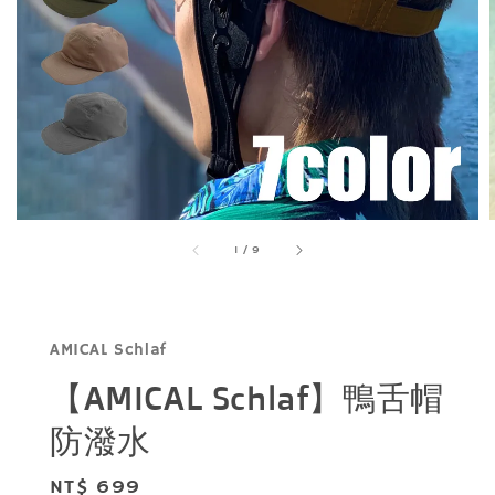
1
/
9
AMICAL Schlaf
【AMICAL Schlaf】鴨舌帽
防潑水
Regular
NT$ 699