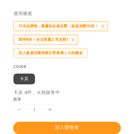
price
適用優惠
日本品牌拖，親膚貼合減足壓，超值加購75折！
限時8折！全台限量土耳其棉T
加入會員消費每筆訂單累積１％回饋金
COLOR
卡其
卡其 3件，火熱販售中
數量
加入購物車