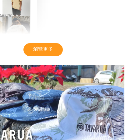
瀏覽更多
TIC】潮流T恤
感 土耳其棉
-
+
入購物車