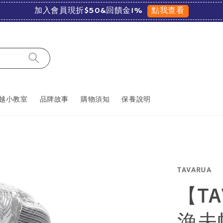
點我查看
加入會員現折$50&回饋金1%
越小教室
品牌故事
購物須知
保養說明
TAVARUA
【TA
漁夫