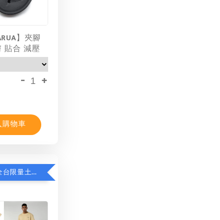
ARUA】夾腳
膚 貼合 減壓
-
+
入購物車
限時8折！全台限量土耳其棉T