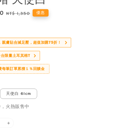
80
Regular
優惠
NT$ 1,350
price
，親膚貼合減足壓，超值加購75折！
全台限量土耳其棉T
費每筆訂單累積１％回饋金
天使白 61cm
件，火熱販售中