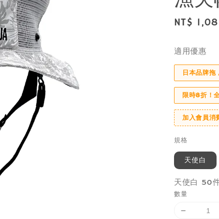
Sale
NT$ 1,0
price
適用優惠
日本品牌拖
限時8折！
加入會員消
規格
天使白
天使白 50
數量