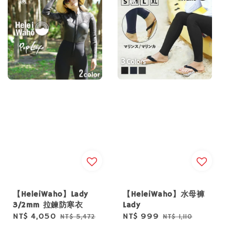
【HeleiWaho】Lady
【HeleiWaho】水母褲
3/2mm 拉鍊防寒衣
Lady
Sale
NT$ 4,050
Regular
Sale
NT$ 999
Regular
NT$ 5,472
NT$ 1,110
price
price
price
price