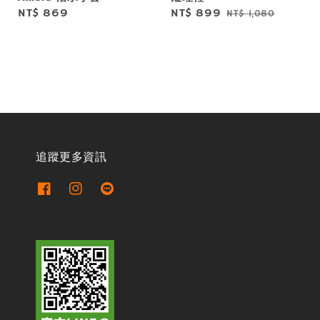
Regular
NT$ 869
Sale
NT$ 899
Regular
NT$ 1,080
price
price
price
追蹤更多資訊