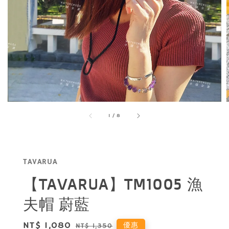
1
/
8
TAVARUA
【TAVARUA】TM1005 漁
夫帽 蔚藍
Sale
NT$ 1,080
Regular
優惠
NT$ 1,350