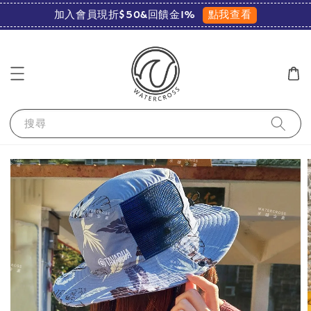
點我查看
加入會員現折$50&回饋金1%
搜尋