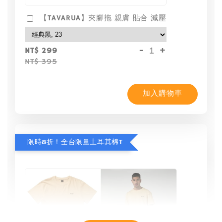
【TAVARUA】夾腳拖 親膚 貼合 減壓
-
+
NT$ 299
NT$ 395
加入購物車
限時8折！全台限量土耳其棉T