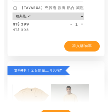
【TAVARUA】夾腳拖 親膚 貼合 減壓
-
+
NT$ 299
NT$ 395
加入購物車
限時8折！全台限量土耳其棉T