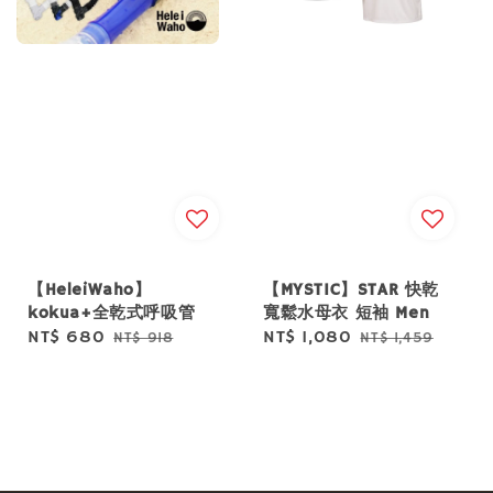
【HeleiWaho】
【MYSTIC】STAR 快乾
kokua+全乾式呼吸管
寬鬆水母衣 短袖 Men
Sale
NT$ 680
Regular
Sale
NT$ 1,080
Regular
NT$ 918
NT$ 1,459
price
price
price
price