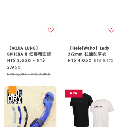
【AQUA LUNG】
【HeleiWaho】Lady
SPHERA X 低容積面鏡
3/2mm 拉鍊防寒衣
Sale
NT$ 2,650
-
NT$
Sale
NT$ 4,050
Regular
NT$ 5,472
price
2,950
price
price
Regular
NT$ 3,581
-
NT$ 3,986
price
優惠
NEW