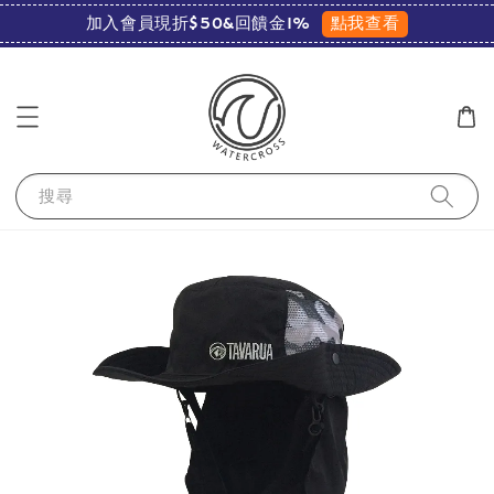
點我查看
加入會員現折$50&回饋金1%
搜尋