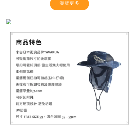
瀏覽更多
【MYSTIC】潮流T恤 舒適涼感 土耳其棉
-
+
NT$ 899
NT$ 1,080
加入購物車