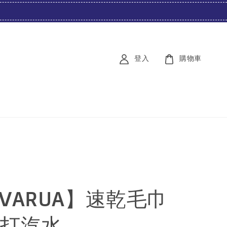
登入
購物車
AVARUA】速乾毛巾
蘇打汽水