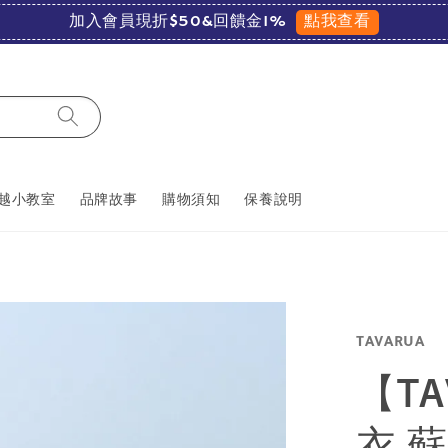
點我查看
加入會員現折$50&回饋金1%
越小教室
品牌故事
購物須知
保養說明
TAVARUA
【T
衣 