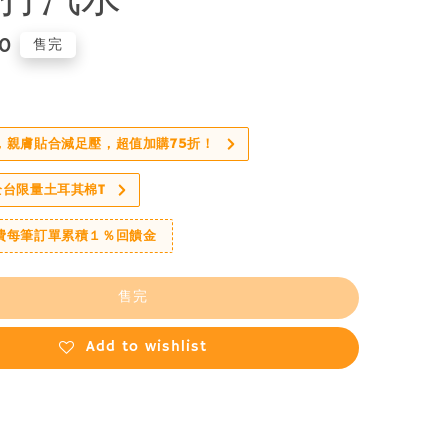
60
售完
，親膚貼合減足壓，超值加購75折！
全台限量土耳其棉T
費每筆訂單累積１％回饋金
售完
Add to wishlist