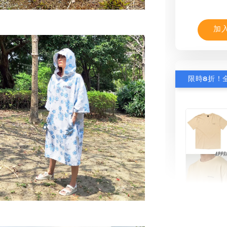
加
【MYS
舒適涼