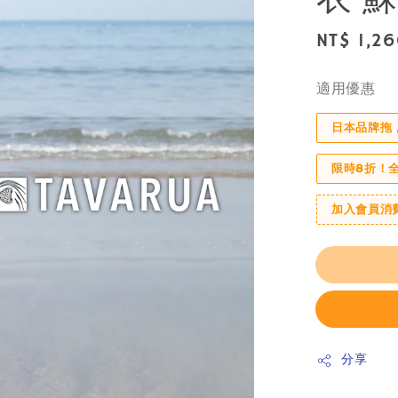
Regular
NT$ 1,2
price
適用優惠
日本品牌拖
限時8折！
加入會員消
分享