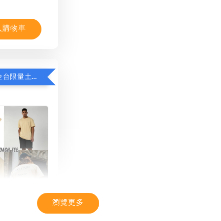
入購物車
限時8折！全台限量土耳其棉T
瀏覽更多
TIC】潮流T恤
感 土耳其棉