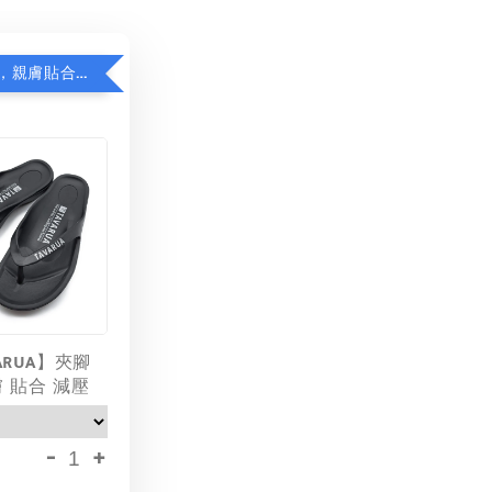
日本品牌拖，親膚貼合減足壓，超值加購75折！
ARUA】夾腳
膚 貼合 減壓
-
+