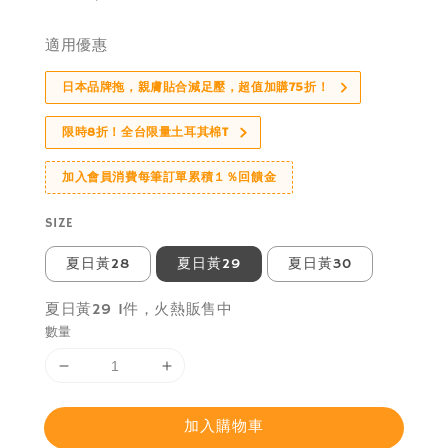
price
適用優惠
日本品牌拖，親膚貼合減足壓，超值加購75折！
限時8折！全台限量土耳其棉T
加入會員消費每筆訂單累積１％回饋金
SIZE
夏日黃28
夏日黃29
夏日黃30
夏日黃29 1件，火熱販售中
數量
加入購物車