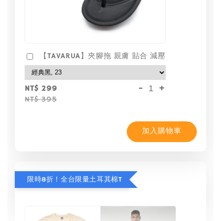
【TAVARUA】夾腳拖 親膚 貼合 減壓
-
+
NT$ 299
NT$ 395
加入購物車
限時8折！全台限量土耳其棉T