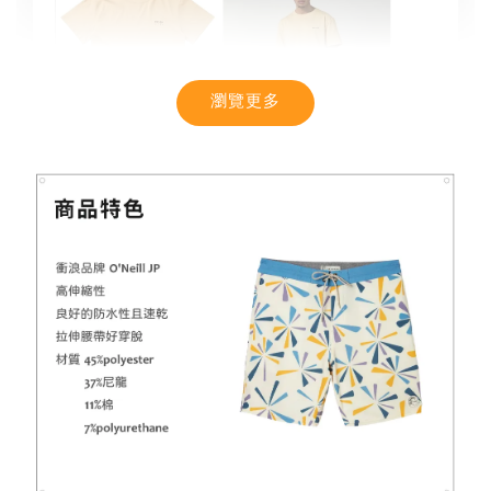
瀏覽更多
【MYSTIC】潮流T恤 舒適涼感 土耳其棉
-
+
NT$ 899
NT$ 1,080