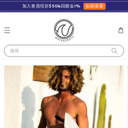
點我查看
加入會員現折$50&回饋金1%
搜尋