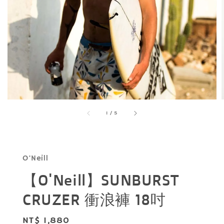
1
/
5
O'Neill
【O'Neill】SUNBURST
CRUZER 衝浪褲 18吋
Regular
NT$ 1,880