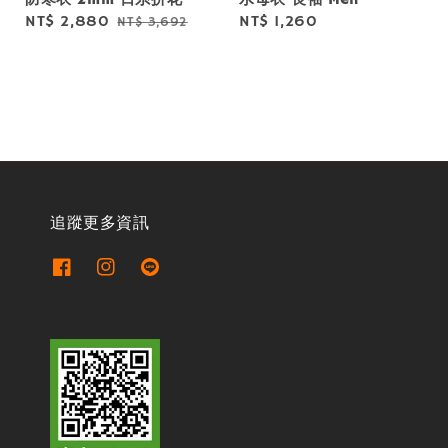
Sale
NT$ 2,880
Regular
Regular
NT$ 1,260
NT$ 3,692
price
price
price
追蹤更多資訊