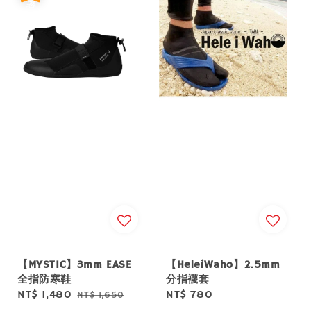
【MYSTIC】3mm EASE
【HeleiWaho】2.5mm
全指防寒鞋
分指襪套
Sale
NT$ 1,480
Regular
Regular
NT$ 780
NT$ 1,650