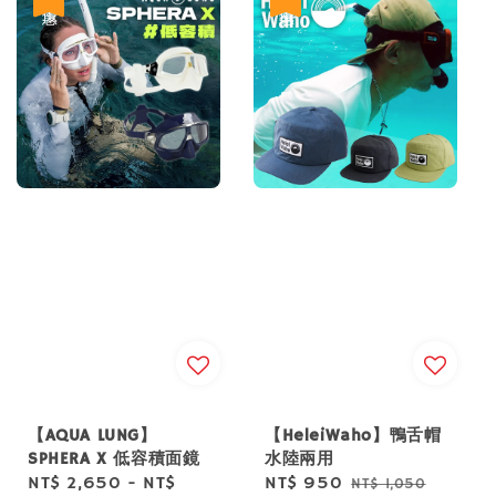
【AQUA LUNG】
【HeleiWaho】鴨舌帽
SPHERA X 低容積面鏡
水陸兩用
Sale
NT$ 2,650
-
NT$
Sale
NT$ 950
Regular
NT$ 1,050