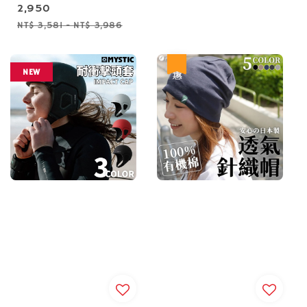
price
2,950
price
price
Regular
NT$ 3,581
-
NT$ 3,986
price
優惠
NEW