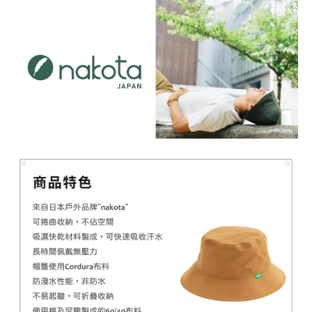
【MYSTIC】潮流T恤 舒適涼感 土耳其棉
-
+
NT$ 899
NT$ 1,080
加入購物車