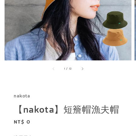
1
/
12
nakota
【nakota】短簷帽漁夫帽
Regular
NT$ 0
price