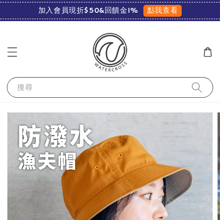
點我查看
加入會員現折$50&回饋金1%
搜尋