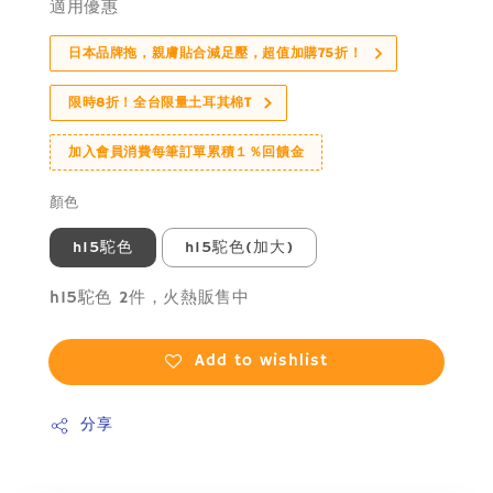
適用優惠
日本品牌拖，親膚貼合減足壓，超值加購75折！
限時8折！全台限量土耳其棉T
加入會員消費每筆訂單累積１％回饋金
顏色
h15駝色
h15駝色(加大)
h15駝色 2件，火熱販售中
Add to wishlist
分享