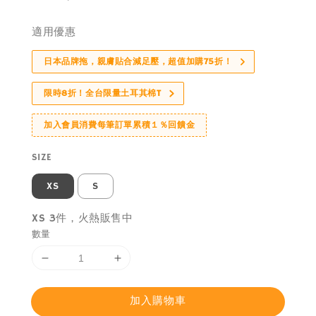
price
適用優惠
日本品牌拖，親膚貼合減足壓，超值加購75折！
限時8折！全台限量土耳其棉T
加入會員消費每筆訂單累積１％回饋金
SIZE
XS
S
XS 3件，火熱販售中
數量
加入購物車