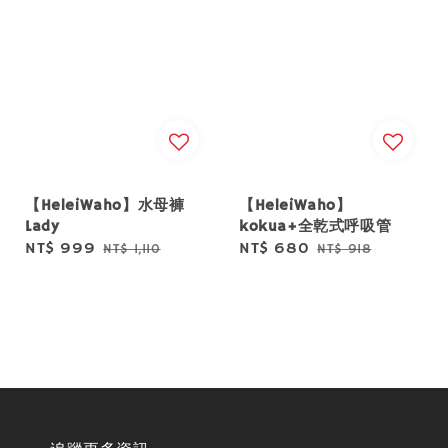
【HeleiWaho】水母褲
【HeleiWaho】
Lady
kokua+全乾式呼吸管
Sale
NT$ 999
Regular
Sale
NT$ 680
Regular
NT$ 1,110
NT$ 918
price
price
price
price