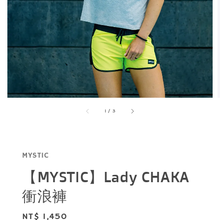
1
/
3
MYSTIC
【MYSTIC】Lady CHAKA
衝浪褲
Regular
NT$ 1,450