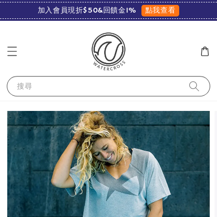
點我查看
加入會員現折$50&回饋金1%
搜尋