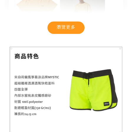
瀏覽更多
【MYSTIC】潮流T恤 舒適涼感 土耳其棉
-
+
NT$ 899
NT$ 1,080