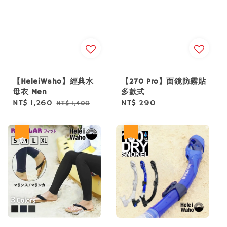
【HeleiWaho】經典水
【270 Pro】面鏡防霧貼
母衣 Men
多款式
Sale
NT$ 1,260
Regular
Regular
NT$ 290
NT$ 1,400
price
price
price
優惠
優惠