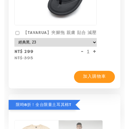
【TAVARUA】夾腳拖 親膚 貼合 減壓
-
+
NT$ 299
NT$ 395
加入購物車
限時8折！全台限量土耳其棉T