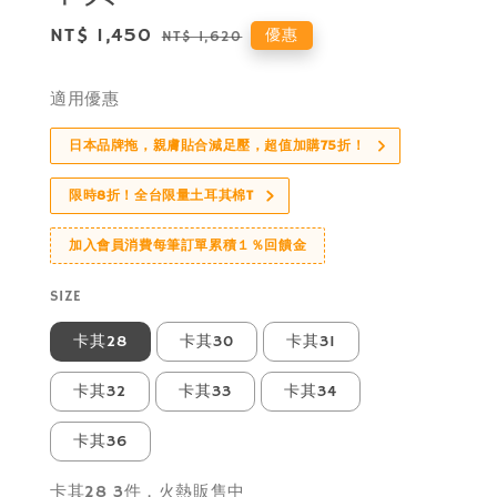
Sale
NT$ 1,450
Regular
優惠
NT$ 1,620
price
price
適用優惠
日本品牌拖，親膚貼合減足壓，超值加購75折！
限時8折！全台限量土耳其棉T
加入會員消費每筆訂單累積１％回饋金
SIZE
卡其28
卡其30
卡其31
卡其32
卡其33
卡其34
卡其36
卡其28 3件，火熱販售中