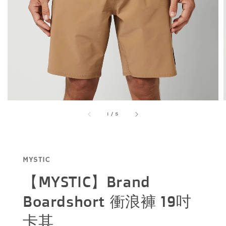
1
/
5
MYSTIC
【MYSTIC】Brand
Boardshort 衝浪褲 19吋
卡其