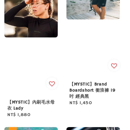
【MYSTIC】Brand
Boardshort 衝浪褲 19
吋 經典黑
【MYSTIC】內刷毛水母
Regular
NT$ 1,450
衣 Lady
price
Regular
NT$ 1,880
price