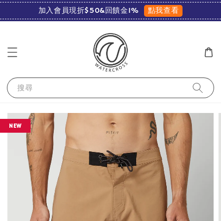
點我查看
加入會員現折$50&回饋金1%
搜尋
NEW