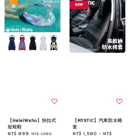
優惠
NEW
【MYSTIC】汽車防水椅
【HeleiWaho】快扣式
套
短蛙鞋
Sale
NT$ 1,580
-
NT$
Sale
NT$ 899
Regular
NT$ 1,080