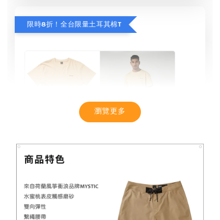
限時8折！全台限量土耳其棉T
瀏覽更多
【MYSTIC】潮流T恤 舒適涼感 土耳其棉