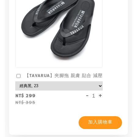
【TAVARUA】夾腳拖 親膚 貼合 減壓
-
+
NT$ 299
NT$ 395
加入購物車