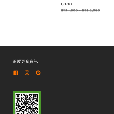
price
1,880
price
price
Regular
NT$ 1,800
-
NT$ 2,080
price
追蹤更多資訊