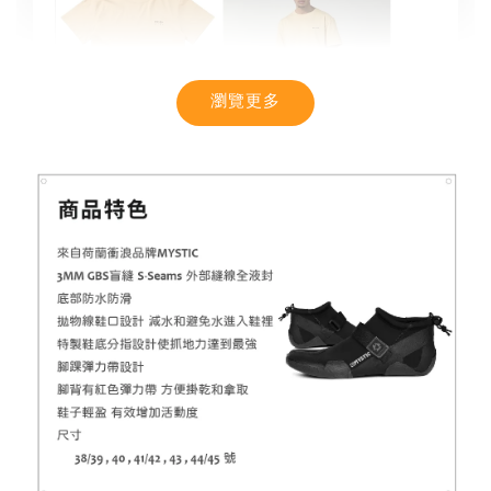
瀏覽更多
【MYSTIC】潮流T恤 舒適涼感 土耳其棉
-
+
NT$ 899
NT$ 1,080