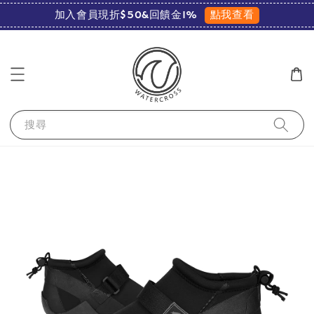
點我查看
加入會員現折$50&回饋金1%
搜尋