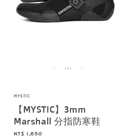
1
/
1
MYSTIC
【MYSTIC】3mm
Marshall 分指防寒鞋
Regular
NT$ 1,650