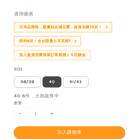
price
適用優惠
日本品牌拖，親膚貼合減足壓，超值加購75折！
限時8折！全台限量土耳其棉T
加入會員消費每筆訂單累積１％回饋金
SIZE
38/39
40
41/42
40 6件，火熱販售中
數量
加入購物車