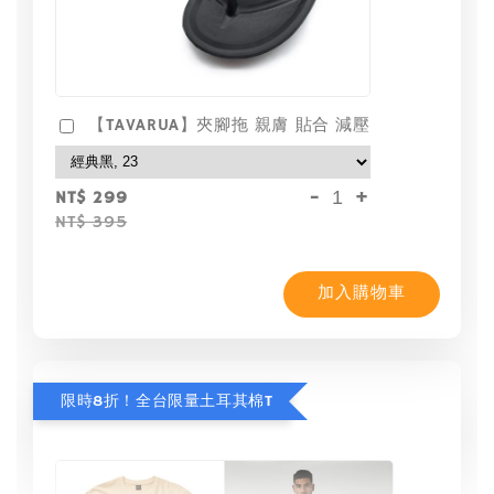
【TAVARUA】夾腳拖 親膚 貼合 減壓
-
+
NT$ 299
NT$ 395
加入購物車
限時8折！全台限量土耳其棉T