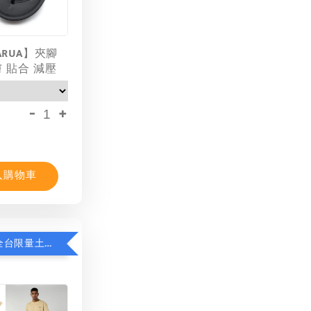
ARUA】夾腳
膚 貼合 減壓
-
+
入購物車
限時8折！全台限量土耳其棉T