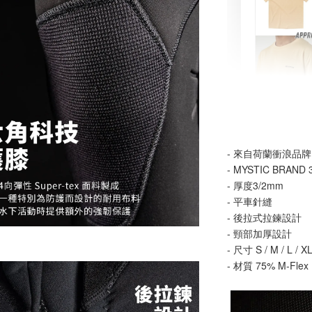
【MYS
舒適涼
- 來自荷蘭衝浪品牌M
- MYSTIC BRAND 
NT$ 899
- 厚度3/2mm 
NT$ 1,080
- 平車針縫
- 後拉式拉鍊設計
- 頸部加厚設計
加
- 尺寸 S / M / L / X
- 材質 75% M-Flex