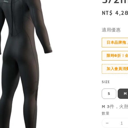
Sale
NT$ 4,2
price
適用優惠
日本品牌拖
限時8折！
加入會員消
SIZE
S
M
M 3件，火
數量