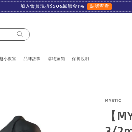
點我查看
加入會員現折$50&回饋金1%
越小教室
品牌故事
購物須知
保養說明
MYSTIC
【MY
3/