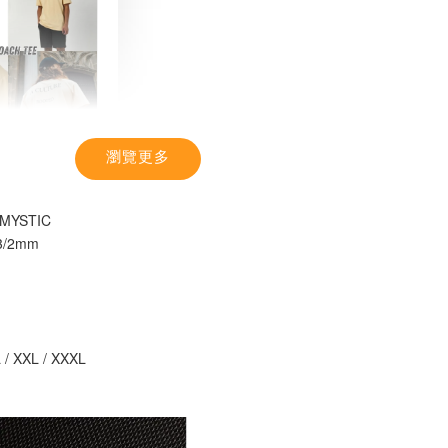
瀏覽更多
TIC】潮流T恤
感 土耳其棉
YSTIC
3/2mm 
-
+
入購物車
L / XXL / XXXL