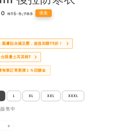
80
Regular
優惠
NT$ 5,783
price
，親膚貼合減足壓，超值加購75折！
全台限量土耳其棉T
費每筆訂單累積１％回饋金
L
XL
XXL
XXXL
熱販售中