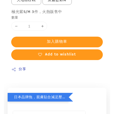
大地棕L/XL
灰霧藍S/M
極光紫S/M 3件，火熱販售中
數量
加入購物車
Add to wishlist
分享
日本品牌拖，親膚貼合減足壓，超值加購75折！