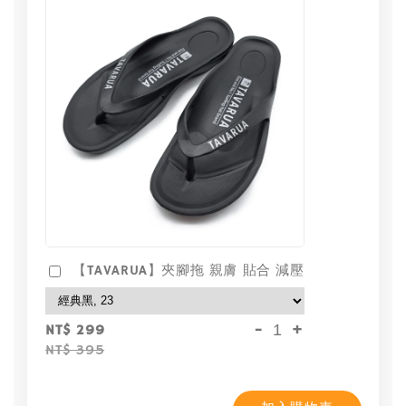
【TAVARUA】夾腳拖 親膚 貼合 減壓
-
+
NT$ 299
NT$ 395