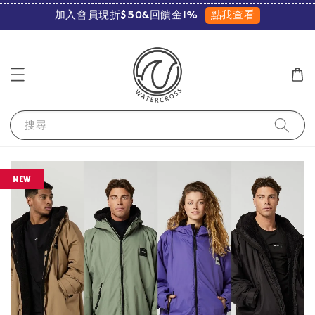
點我查看
加入會員現折$50&回饋金1%
搜尋
NEW