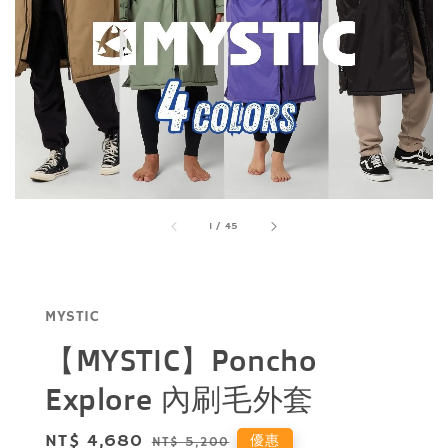
1
/
45
MYSTIC
【MYSTIC】Poncho
Explore 內刷毛外套
Sale
NT$ 4,680
Regular
優惠
NT$ 5,200