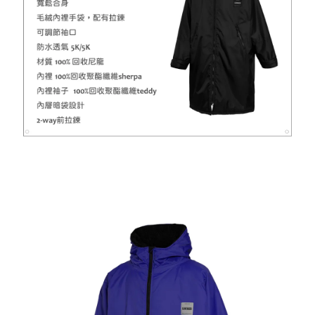
【MYSTIC】潮流T恤 舒適涼感 土耳其棉
-
+
NT$ 899
NT$ 1,080
加入購物車