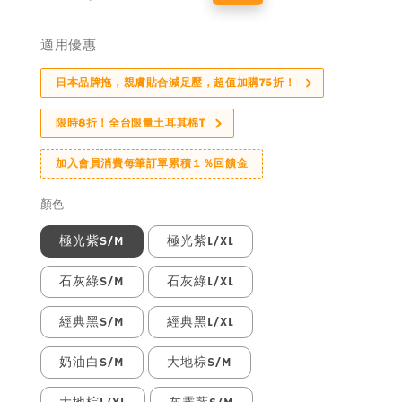
price
price
適用優惠
日本品牌拖，親膚貼合減足壓，超值加購75折！
限時8折！全台限量土耳其棉T
加入會員消費每筆訂單累積１％回饋金
顏色
極光紫S/M
極光紫L/XL
石灰綠S/M
石灰綠L/XL
經典黑S/M
經典黑L/XL
奶油白S/M
大地棕S/M