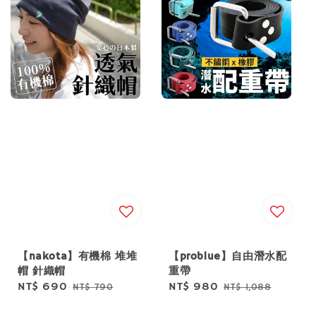
【nakota】有機棉 堆堆
【problue】自由潛水配
帽 針織帽
重帶
Sale
NT$ 690
Regular
Sale
NT$ 980
Regular
NT$ 790
NT$ 1,088
price
price
price
price