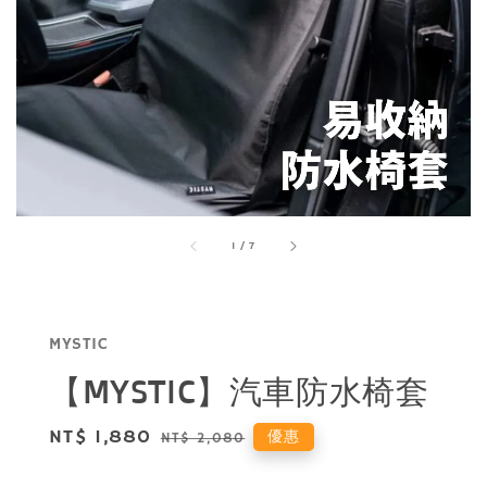
1
/
7
MYSTIC
【MYSTIC】汽車防水椅套
Sale
NT$ 1,880
Regular
優惠
NT$ 2,080
price
price