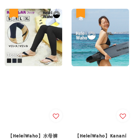
price
price
price
price
優惠
優惠
【HeleiWaho】水母褲
【HeleiWaho】Kanani