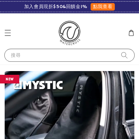
點我查看
加入會員現折$50&回饋金1%
搜尋
NEW