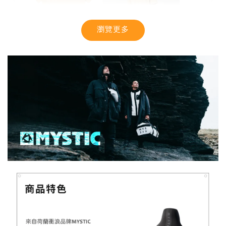
瀏覽更多
【MYSTIC】潮流T恤 舒適涼感 土耳其棉
-
+
NT$ 899
NT$ 1,080
加入購物車