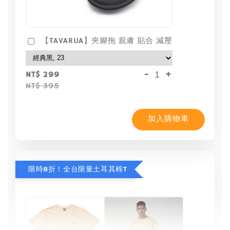
【TAVARUA】夾腳拖 親膚 貼合 減壓
-
+
NT$ 299
NT$ 395
加入購物車
限時8折！全台限量土耳其棉T