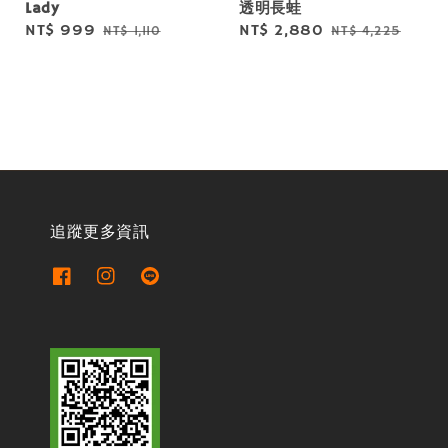
Lady
透明長蛙
Sale
NT$ 999
Regular
Sale
NT$ 2,880
Regular
NT$ 1,110
NT$ 4,225
price
price
price
price
追蹤更多資訊