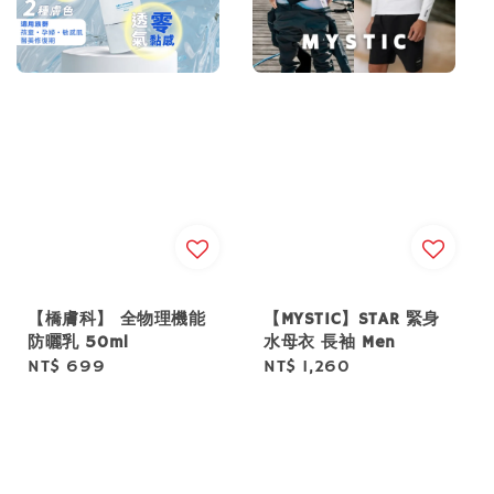
【橋膚科】 全物理機能
【MYSTIC】STAR 緊身
防曬乳 50ml
水母衣 長袖 Men
Regular
NT$ 699
Regular
NT$ 1,260
price
price