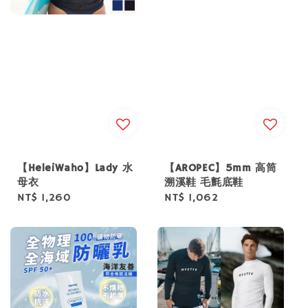
【HeleiWaho】Lady 水
【AROPEC】5mm 高筒
母衣
溯溪鞋 毛氈底鞋
Regular
NT$ 1,260
Regular
NT$ 1,062
price
price