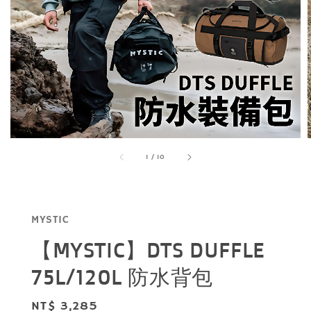
1
/
10
MYSTIC
【MYSTIC】DTS DUFFLE
75L/120L 防水背包
Regular
NT$ 3,285