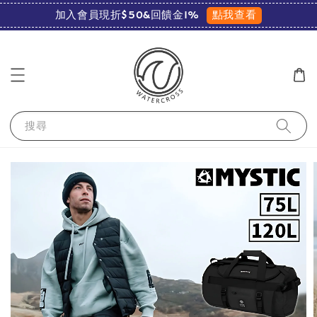
點我查看
加入會員現折$50&回饋金1%
搜尋