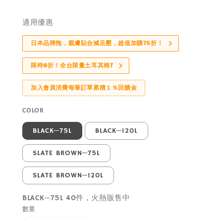
price
適用優惠
日本品牌拖，親膚貼合減足壓，超值加購75折！
限時8折！全台限量土耳其棉T
加入會員消費每筆訂單累積１％回饋金
COLOR
BLACK─75L
BLACK─120L
SLATE BROWN─75L
SLATE BROWN─120L
BLACK─75L 40件，火熱販售中
數量