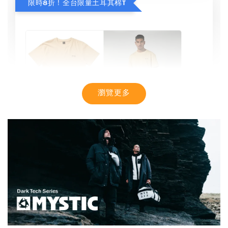
限時8折！全台限量土耳其棉T
瀏覽更多
【MYSTIC】潮流T恤 舒適涼感 土耳其棉