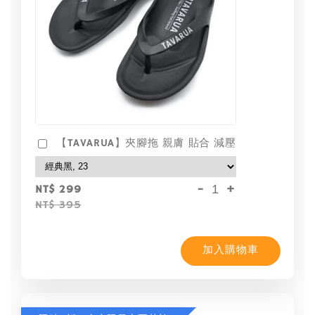
【TAVARUA】夾腳拖 親膚 貼合 減壓
-
+
NT$ 299
NT$ 395
加入購物車