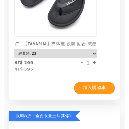
【TAVARUA】夾腳拖 親膚 貼合 減壓
-
+
NT$ 299
NT$ 395
加入購物車
限時8折！全台限量土耳其棉T