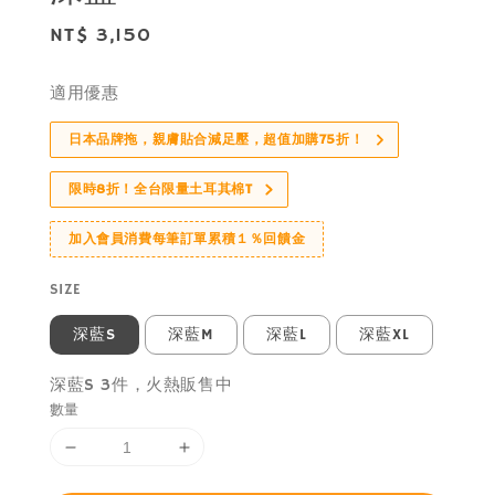
Regular
NT$ 3,150
price
適用優惠
日本品牌拖，親膚貼合減足壓，超值加購75折！
限時8折！全台限量土耳其棉T
加入會員消費每筆訂單累積１％回饋金
SIZE
深藍S
深藍M
深藍L
深藍XL
深藍S 3件，火熱販售中
數量