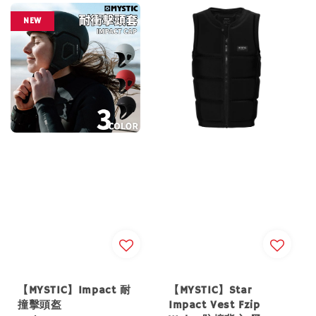
NEW
【MYSTIC】Impact 耐
【MYSTIC】Star
撞擊頭盔
Impact Vest Fzip