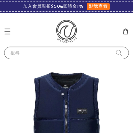
點我查看
加入會員現折$50&回饋金1%
搜尋