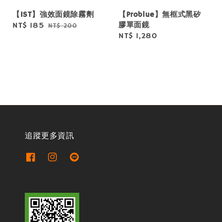
【IST】強效面鏡除霧劑
【Problue】無框式黑矽
膠單面鏡
Sale
NT$ 185
Regular
NT$ 200
Regular
NT$ 1,280
price
price
price
追蹤更多資訊