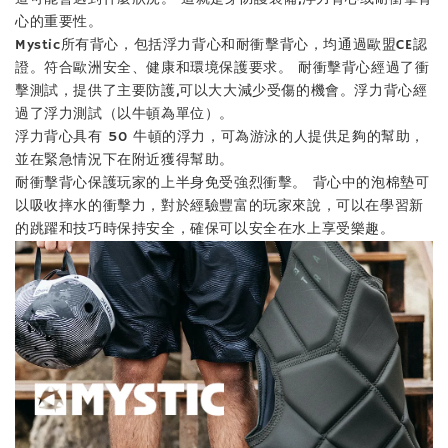
心的重要性。
加入購物車
Mystic所有背心，包括浮力背心和耐衝擊背心，均通過歐盟CE認
證。符合歐洲安全、健康和環境保護要求。 耐衝擊背心經過了衝
擊測試，提供了主要防護,可以大大減少受傷的機會。浮力背心經
過了浮力測試（以牛頓為單位）。
浮力背心具有 50 牛頓的浮力，可為游泳的人提供足夠的幫助，
並在緊急情況下在附近獲得幫助。
耐衝擊背心保護玩家的上半身免受強烈衝擊。 背心中的泡棉墊可
以吸收摔水的衝擊力，對於經驗豐富的玩家來說，可以在學習新
的跳躍和技巧時保持安全，確保可以安全在水上享受樂趣。