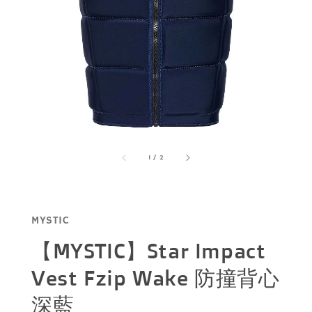
1
/
2
MYSTIC
【MYSTIC】Star Impact
Vest Fzip Wake 防撞背心
深藍