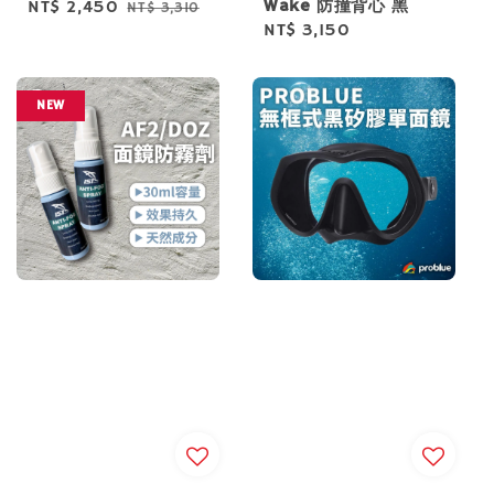
Wake 防撞背心 黑
Sale
NT$ 2,450
Regular
NT$ 3,310
Regular
NT$ 3,150
price
price
price
NEW