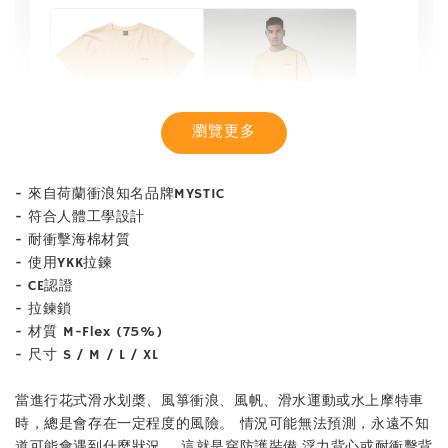
瀏覽更多
- 來自荷蘭衝浪知名品牌MYSTIC
- 符合人體工學設計
- 耐衝擊海棉材質
- 使用YKK拉鍊
- CE認證
- 拉鍊鎖
- 材質 M-Flex (75%)
【MYSTIC】潮流T恤 舒適涼感 土耳其棉
- 尺寸 S / M / L / XL
當進行花式滑水划槳、風箏衝浪、風帆、滑水運動或水上摩特車
-
+
NT$ 899
時，總是會存在一定程度的風險。 情況可能無法預測，永遠不知
NT$ 1,080
道可能會遇到什麼狀況。 這就是穿防護裝備,浮力背心或耐衝擊背