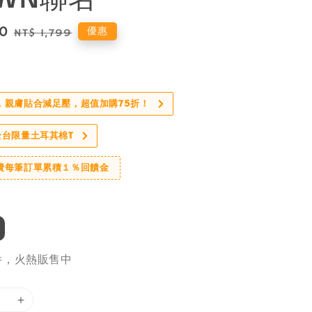
80
Regular
優惠
NT$ 1,799
price
，親膚貼合減足壓，超值加購75折！
全台限量土耳其棉T
費每筆訂單累積１％回饋金
9件，火熱販售中