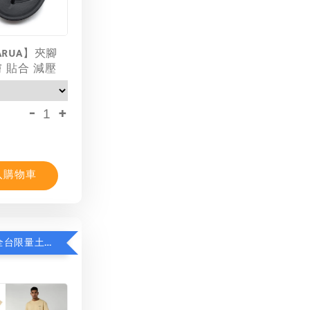
ARUA】夾腳
膚 貼合 減壓
-
+
入購物車
限時8折！全台限量土耳其棉T