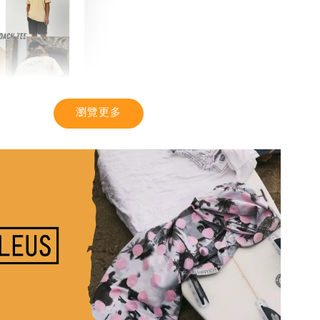
瀏覽更多
TIC】潮流T恤
感 土耳其棉
-
+
入購物車