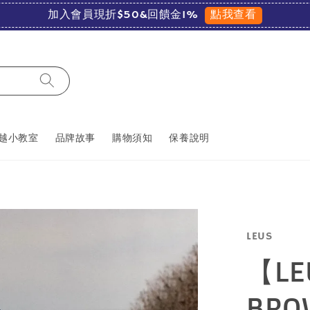
點我查看
加入會員現折$50&回饋金1%
越小教室
品牌故事
購物須知
保養說明
LEUS
【LE
BR