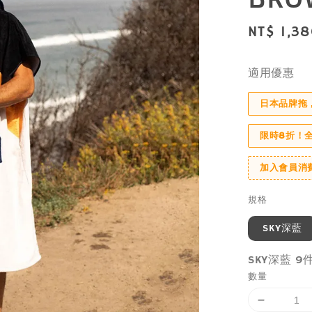
Sale
NT$ 1,3
price
適用優惠
日本品牌拖
限時8折！
加入會員消
規格
SKY深藍
SKY深藍 
數量