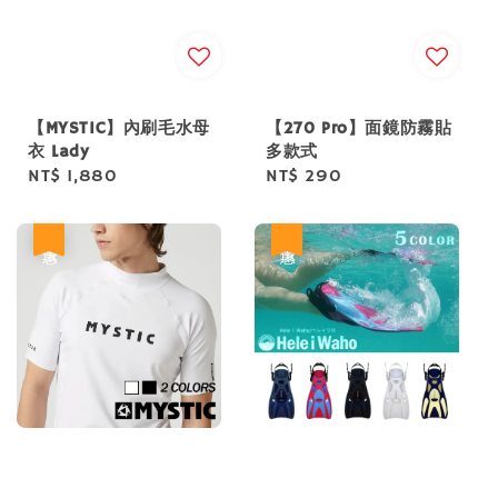
【MYSTIC】內刷毛水母
【270 Pro】面鏡防霧貼
衣 Lady
多款式
Regular
NT$ 1,880
Regular
NT$ 290
price
price
優惠
優惠