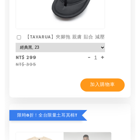
【TAVARUA】夾腳拖 親膚 貼合 減壓
-
+
NT$ 299
NT$ 395
加入購物車
限時8折！全台限量土耳其棉T