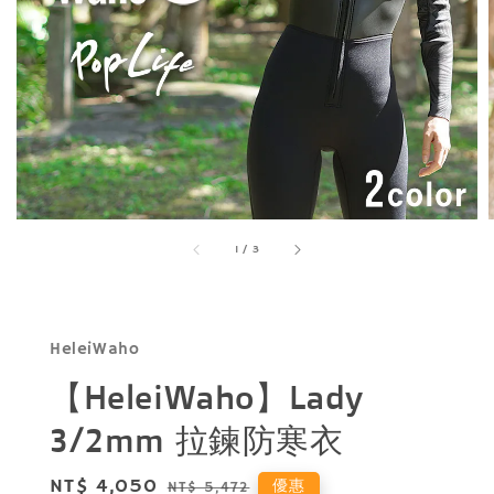
1
/
3
HeleiWaho
【HeleiWaho】Lady
3/2mm 拉鍊防寒衣
Sale
NT$ 4,050
Regular
優惠
NT$ 5,472