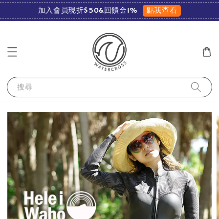
點我查看
加入會員現折$50&回饋金1%
搜尋