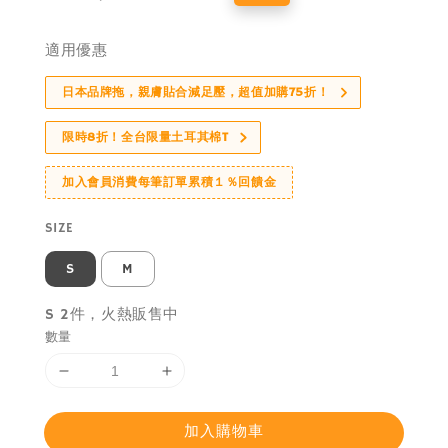
price
price
適用優惠
日本品牌拖，親膚貼合減足壓，超值加購75折！
限時8折！全台限量土耳其棉T
加入會員消費每筆訂單累積１％回饋金
SIZE
S
M
S 2件，火熱販售中
數量
加入購物車