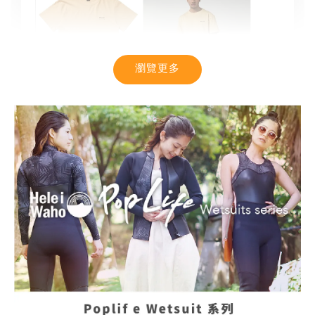
瀏覽更多
【MYSTIC】潮流T恤 舒適涼感 土耳其棉
-
+
NT$ 899
NT$ 1,080