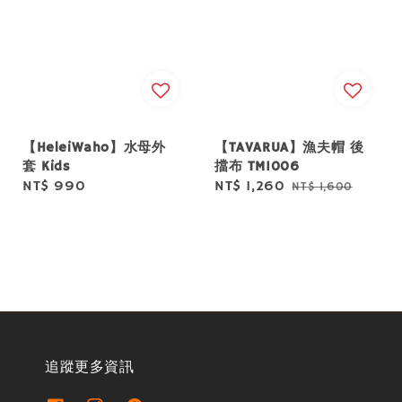
【HeleiWaho】水母外
【TAVARUA】漁夫帽 後
套 Kids
擋布 TM1006
Regular
NT$ 990
Sale
NT$ 1,260
Regular
NT$ 1,600
price
price
price
追蹤更多資訊