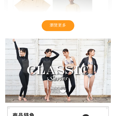
瀏覽更多
【MYSTIC】潮流T恤 舒適涼感 土耳其棉
-
+
NT$ 899
NT$ 1,080