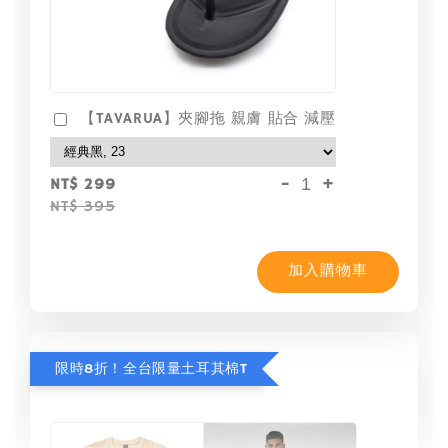
【TAVARUA】夾腳拖 親膚 貼合 減壓
-
+
NT$ 299
NT$ 395
加入購物車
限時8折！全台限量土耳其棉T