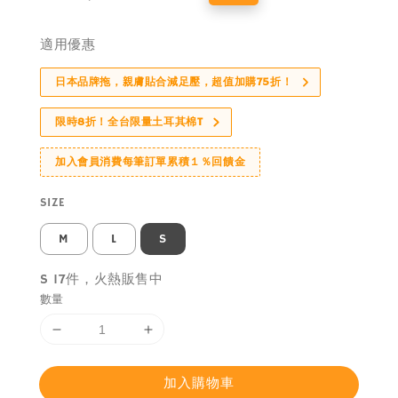
price
price
適用優惠
日本品牌拖，親膚貼合減足壓，超值加購75折！
限時8折！全台限量土耳其棉T
加入會員消費每筆訂單累積１％回饋金
SIZE
M
L
S
S 17件，火熱販售中
數量
加入購物車