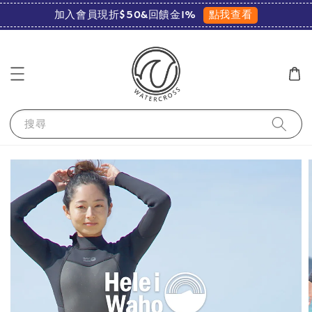
點我查看
加入會員現折$50&回饋金1%
搜尋