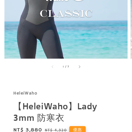
1
/
7
HeleiWaho
【HeleiWaho】Lady
3mm 防寒衣
Sale
NT$ 3,880
Regular
優惠
NT$ 4,320