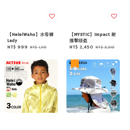
【HeleiWaho】水母褲
【MYSTIC】Impact 耐
Lady
撞擊頭盔
Sale
NT$ 999
Regular
Sale
NT$ 2,450
Regular
NT$ 1,110
NT$ 3,310
price
price
price
price
優惠