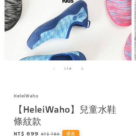
1
/
6
HeleiWaho
【HeleiWaho】兒童水鞋
條紋款
Sale
NT$ 699
Regular
優惠
NT$ 780