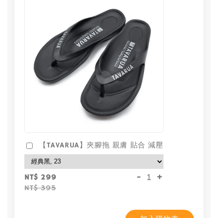
【TAVARUA】夾腳拖 親膚 貼合 減壓
-
+
NT$ 299
NT$ 395