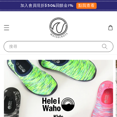
點我查看
加入會員現折$50&回饋金1%
搜尋