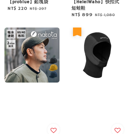
【problue】鉛塊袋
【HeleiWaho】快扣式
短蛙鞋
Sale
NT$ 220
Regular
NT$ 297
Sale
NT$ 899
Regular
NT$ 1,080
price
price
price
price
優惠