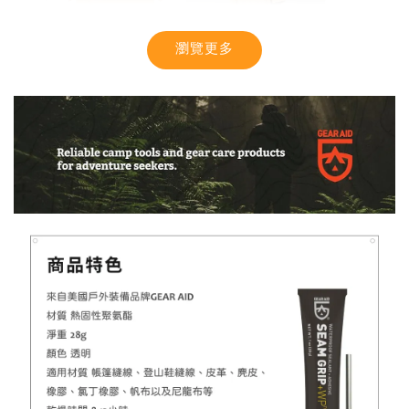
瀏覽更多
【MYSTIC】潮流T恤 舒適涼感 土耳其棉
-
+
NT$ 899
NT$ 1,080
加入購物車