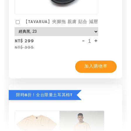
【TAVARUA】夾腳拖 親膚 貼合 減壓
-
+
NT$ 299
NT$ 395
加入購物車
限時8折！全台限量土耳其棉T