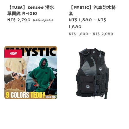
【TUSA】Zensee 潛水
【MYSTIC】汽車防水椅
單面鏡 M-1010
套
Sale
NT$ 2,790
Regular
Sale
NT$ 1,580
-
NT$
NT$ 2,830
price
price
price
1,880
Regular
NT$ 1,800
-
NT$ 2,080
price
NEW