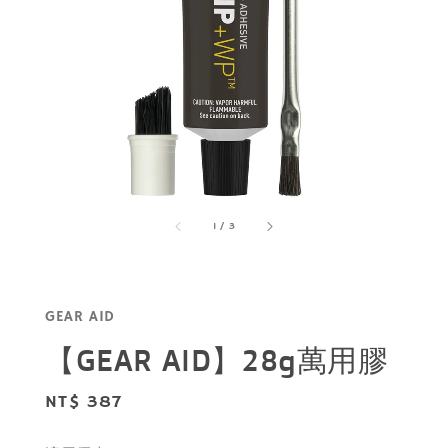
1
/
3
GEAR AID
【GEAR AID】28g萬用膠
Regular
NT$ 387
price