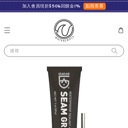
點我查看
加入會員現折$50&回饋金1%
搜尋