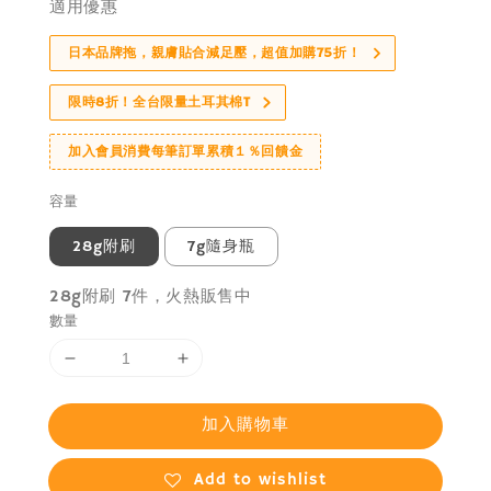
適用優惠
日本品牌拖，親膚貼合減足壓，超值加購75折！
限時8折！全台限量土耳其棉T
加入會員消費每筆訂單累積１％回饋金
容量
28g附刷
7g隨身瓶
28g附刷 7件，火熱販售中
數量
加入購物車
Add to wishlist