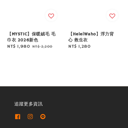
【MYSTIC】保暖絨毛 毛
【HeleiWaho】浮力背
巾衣 2026新色
心 救生衣
Sale
NT$ 1,980
Regular
Regular
NT$ 1,280
NT$ 2,200
price
price
price
追蹤更多資訊