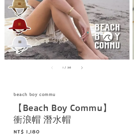
1
/
36
beach boy commu
【Beach Boy Commu】
衝浪帽 潛水帽
Regular
NT$ 1,180