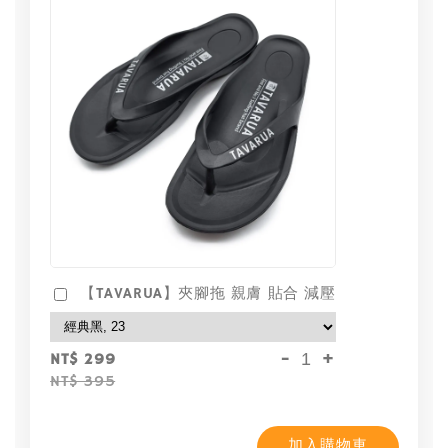
【TAVARUA】夾腳拖 親膚 貼合 減壓
-
+
NT$ 299
NT$ 395
加入購物車