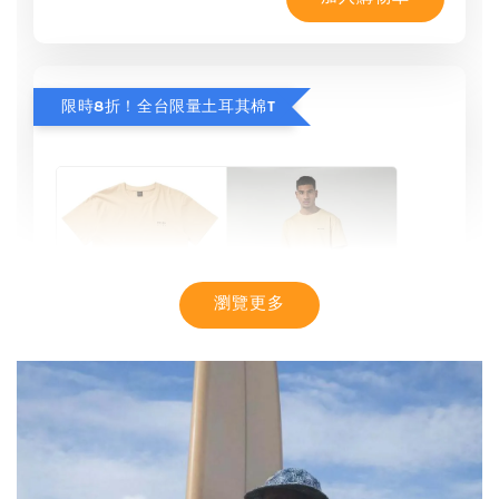
限時8折！全台限量土耳其棉T
瀏覽更多