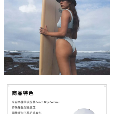
【MYSTIC】潮流T恤 舒適涼感 土耳其棉
-
+
NT$ 899
NT$ 1,080
加入購物車