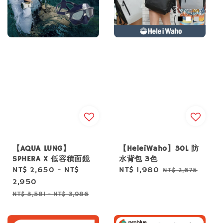
【AQUA LUNG】
【HeleiWaho】30L 防
SPHERA X 低容積面鏡
水背包 3色
Sale
NT$ 2,650
-
NT$
Sale
NT$ 1,980
Regular
NT$ 2,675
price
2,950
price
price
Regular
NT$ 3,581
-
NT$ 3,986
price