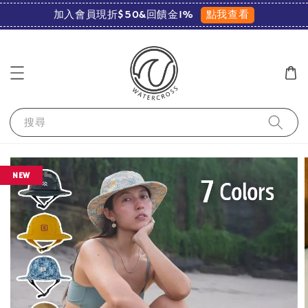
點我查看
加入會員現折$50&回饋金1%
搜尋
NEW