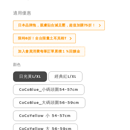
price
適用優惠
日本品牌拖，親膚貼合減足壓，超值加購75折！
限時8折！全台限量土耳其棉T
加入會員消費每筆訂單累積１％回饋金
顏色
日光黃L/XL
經典紅L/XL
CoCoBlue_小碼頭圍54-57cm
CoCoBlue_大碼頭圍56-59cm
CoCoYellow 小 54-57cm
CoCoYellow 大 56-59cm