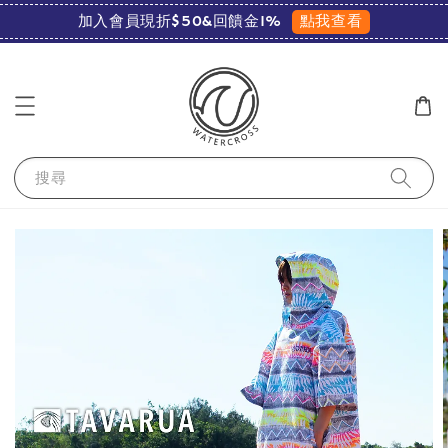
點我查看
加入會員現折$50&回饋金1%
搜尋