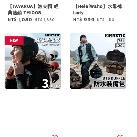
【TAVARUA】漁夫帽 經
【HeleiWaho】水母褲
典熱銷 TM1005
Lady
Sale
NT$ 1,080
Regular
Sale
NT$ 999
Regular
NT$ 1,350
NT$ 1,110
price
price
price
price
NEW