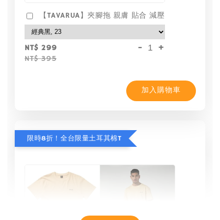
【TAVARUA】夾腳拖 親膚 貼合 減壓
-
+
NT$ 299
NT$ 395
加入購物車
限時8折！全台限量土耳其棉T