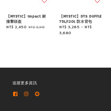
【MYSTIC】Impact 耐
【MYSTIC】DTS DUFFLE
撞擊頭盔
75L/120L 防水背包
Sale
NT$ 2,450
Regular
Regular
NT$ 3,285
-
NT$
NT$ 3,310
price
price
price
3,680
追蹤更多資訊