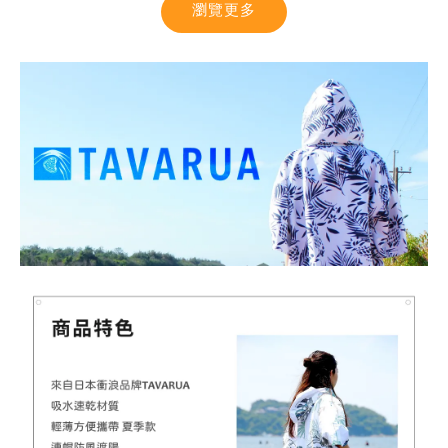
瀏覽更多
【MYSTIC】潮流T恤 舒適涼感 土耳其棉
-
+
NT$ 899
NT$ 1,080
加入購物車