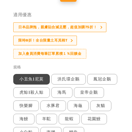
price
price
適用優惠
日本品牌拖，親膚貼合減足壓，超值加購75折！
限時8折！全台限量土耳其棉T
加入會員消費每筆訂單累積１％回饋金
規格
小丑魚|尼莫
洪氏環企鵝
鳳冠企鵝
虎鯨|殺人鯨
海馬
皇帝企鵝
快樂腳
水豚君
海龜
灰貓
海鰻
羊駝
龍蝦
花園鰻