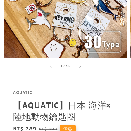
1
/
43
AQUATIC
【AQUATIC】日本 海洋×
陸地動物鑰匙圈
Sale
NT$ 289
Regular
優惠
NT$ 390