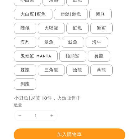
小白鯨
海獺
鱷魚
大白鯊|鯊魚
藍鯨|鯨魚
海豚
陸龜
大猩猩
魟魚
鯨鯊
海豹
章魚
魷魚
海牛
鬼蝠魟 MANTA
錘頭鯊
翼龍
棘龍
三角龍
滄龍
暴龍
劍龍
小丑魚|尼莫 18件，火熱販售中
數量
加入購物車