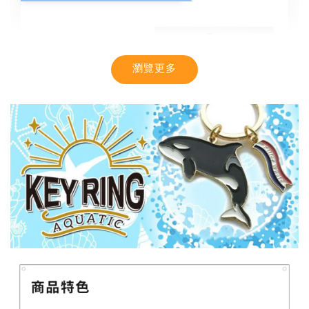
瀏覽更多
【MYSTIC】潮流T恤 舒適涼感 土耳其棉