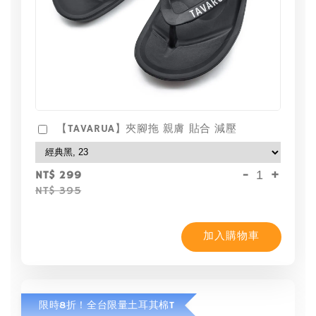
【TAVARUA】夾腳拖 親膚 貼合 減壓
-
+
NT$ 299
NT$ 395
加入購物車
限時8折！全台限量土耳其棉T