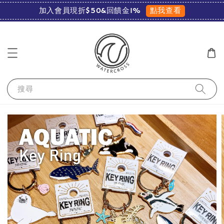
點我查看
加入會員現折$50&回饋金1%
搜尋