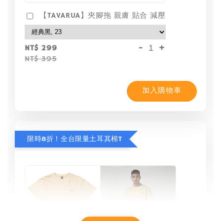
【TAVARUA】夾腳拖 親膚 貼合 減壓
-
+
NT$ 299
NT$ 395
加入購物車
限時8折！全台限量土耳其棉T