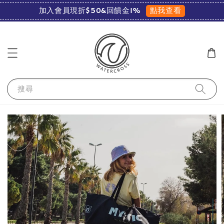
點我查看
加入會員現折$50&回饋金1%
搜尋