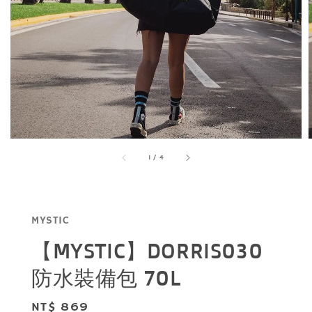
1
/
4
MYSTIC
【MYSTIC】DORRIS030
防水裝備包 70L
Regular
NT$ 869