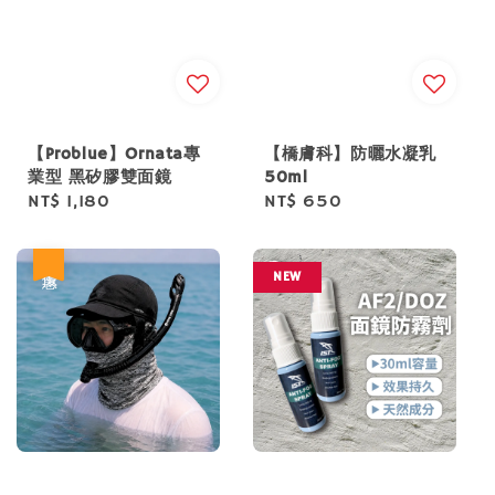
【Problue】Ornata專
【橋膚科】防曬水凝乳
業型 黑矽膠雙面鏡
50ml
Regular
NT$ 1,180
Regular
NT$ 650
price
price
優惠
NEW