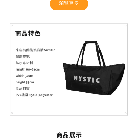
瀏覽更多
【MYSTIC】潮流T恤 舒適涼感 土耳其棉
-
+
NT$ 899
NT$ 1,080
加入購物車