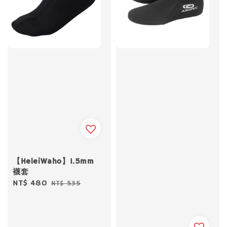
【HeleiWaho】1.5mm
襪套
Sale
NT$ 480
Regular
NT$ 535
price
price