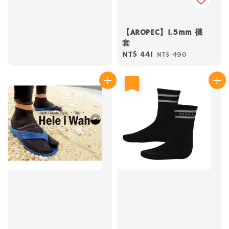
【AROPEC】1.5mm 襪
套
Sale
NT$ 441
Regular
NT$ 490
price
price
優惠