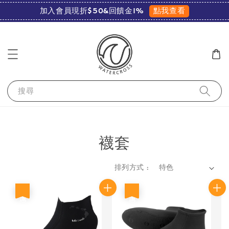
點我查看
加入會員現折$50&回饋金1%
搜尋
襪套
排列方式 :
優惠
優惠