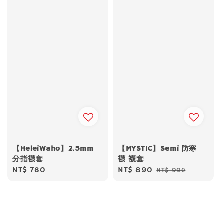
【MYSTIC】Semi 防寒
【HeleiWaho】2.5mm
襪 襪套
分指襪套
Sale
NT$ 890
Regular
Regular
NT$ 780
NT$ 990
price
price
price