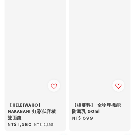
【HELEIWAHO】
【橋膚科】 全物理機能
MAKANANI 虹彩低容積
防曬乳 50ml
雙面鏡
Regular
NT$ 699
Sale
NT$ 1,580
Regular
NT$ 2,135
price
price
price