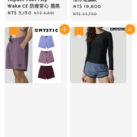
Wake CE 防撞背心 墨黑
Sale
NT$ 19,800
Regular
Sale
NT$ 3,150
Regular
NT$ 3,891
price
price
NT$ 24,750
price
price
優惠
優惠