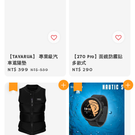
【TAVARUA】 專業級汽
【270 Pro】面鏡防霧貼
車遮陽墊
多款式
Sale
NT$ 399
Regular
Regular
NT$ 290
NT$ 539
price
price
price
優惠
優惠