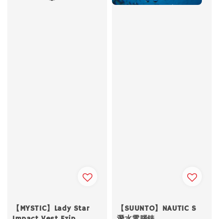
【MYSTIC】Lady Star
【SUUNTO】NAUTIC S
Impact Vest Fzip
潛水電腦錶