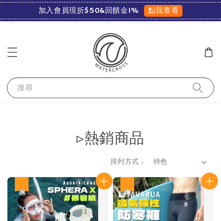
點我查看
加入會員現折$50&回饋金1%
搜尋
▹熱銷商品
排列方式 :
優惠
優惠