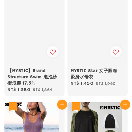
【MYSTIC】Brand
MYSTIC Star 女子圓領
Structure Swim 泡泡紗
緊身水母衣
衝浪褲 17.5吋
Sale
NT$ 1,450
Regular
NT$ 1,960
Sale
NT$ 1,380
Regular
NT$ 1,864
price
price
price
price
優惠
優惠