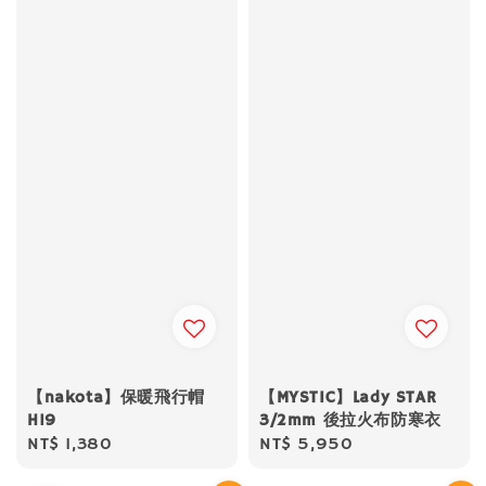
【nakota】保暖飛行帽
【MYSTIC】Lady STAR
H19
3/2mm 後拉火布防寒衣
Regular
NT$ 1,380
Regular
NT$ 5,950
price
price