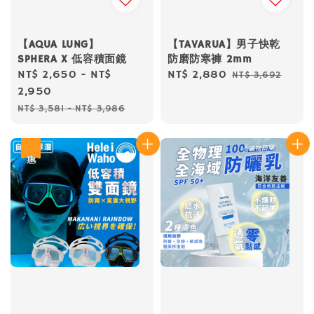
【AQUA LUNG】
【TAVARUA】男子快乾
SPHERA X 低容積面鏡
防磨防寒褲 2mm
Sale
NT$ 2,650
-
NT$
Sale
NT$ 2,880
Regular
NT$ 3,692
price
2,950
price
price
Regular
NT$ 3,581
-
NT$ 3,986
price
優惠