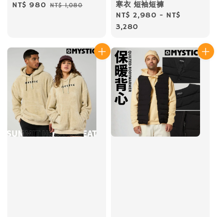
寒衣 短袖短褲
Sale
NT$ 980
Regular
NT$ 1,080
Regular
NT$ 2,980
-
NT$
price
price
price
3,280