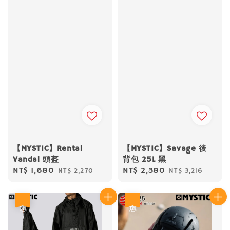
【MYSTIC】Rental
【MYSTIC】Savage 後
Vandal 頭盔
背包 25L 黑
Sale
NT$ 1,680
Regular
Sale
NT$ 2,380
Regular
NT$ 2,270
NT$ 3,216
price
price
price
price
優惠
優惠