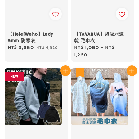
【HeleiWaho】Lady
【TAVARUA】超吸水速
3mm 防寒衣
乾 毛巾衣
Sale
NT$ 3,880
Regular
Regular
NT$ 1,080
-
NT$
NT$ 4,320
price
price
price
1,260
優惠
NEW