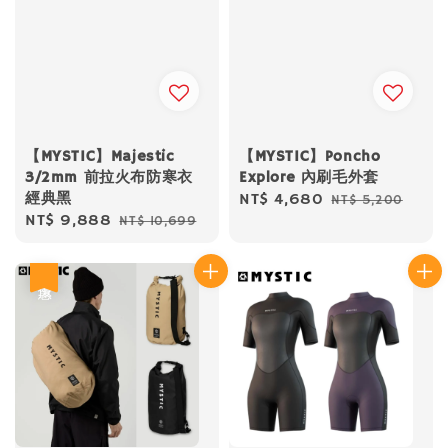
【MYSTIC】Majestic
【MYSTIC】Poncho
3/2mm 前拉火布防寒衣
Explore 內刷毛外套
經典黑
Sale
NT$ 4,680
Regular
NT$ 5,200
Sale
NT$ 9,888
Regular
NT$ 10,699
price
price
price
price
優惠