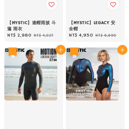
【MYSTIC】連帽雨披 斗
【MYSTIC】LEGACY 安
篷 雨衣
全帽
Sale
NT$ 2,980
Regular
Sale
NT$ 4,950
Regular
NT$ 4,027
NT$ 6,690
price
price
price
price
優惠
優惠