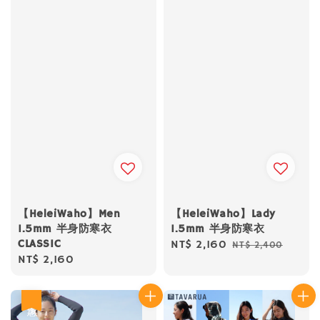
【HeleiWaho】Men
【HeleiWaho】Lady
1.5mm 半身防寒衣
1.5mm 半身防寒衣
CLASSIC
Sale
NT$ 2,160
Regular
NT$ 2,400
Regular
NT$ 2,160
price
price
price
優惠