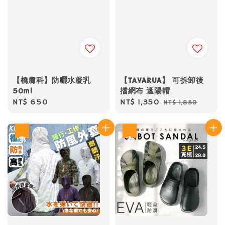
【橋膚科】防曬水凝乳
【TAVARUA】 可拆卸後
50ml
擋網布 遮陽帽
Regular
NT$ 650
Sale
NT$ 1,350
Regular
NT$ 1,850
price
price
price
優惠
優惠