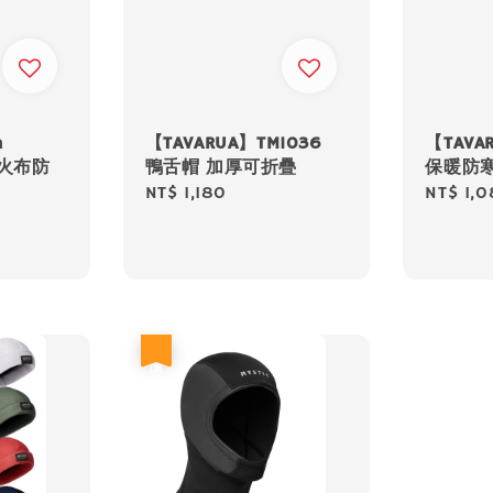
m
【TAVARUA】TM1036
【TAV
d 火布防
鴨舌帽 加厚可折疊
保暖防寒 
Regular
NT$ 1,180
Regular
NT$ 1,
price
price
優惠