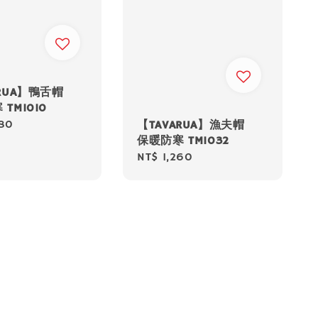
ARUA】鴨舌帽
TM1010
080
【TAVARUA】漁夫帽
保暖防寒 TM1032
Regular
NT$ 1,260
price