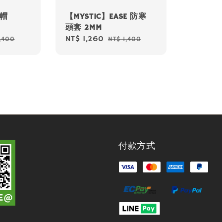
寒帽
【MYSTIC】EASE 防寒
頭套 2MM
lar
Sale
NT$ 1,260
Regular
1,400
NT$ 1,400
e
price
price
付款方式