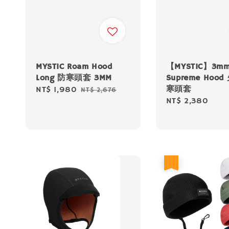
MYSTIC Roam Hood
【MYSTIC】3m
Long 防寒頭套 3MM
Supreme Hoo
寒頭套
Sale
NT$ 1,980
Regular
NT$ 2,676
Regular
NT$ 2,380
price
price
price
優惠