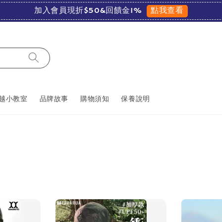
點我查看
加入會員現折$50&回饋金1%
越小教室
品牌故事
購物須知
保養說明