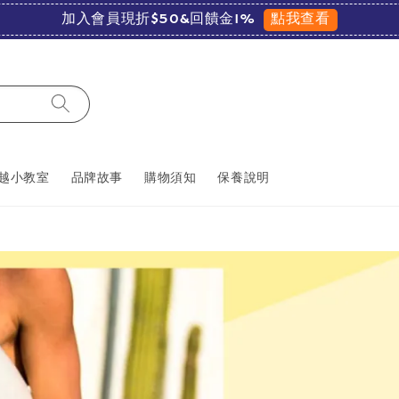
點我查看
加入會員現折$50&回饋金1%
越小教室
品牌故事
購物須知
保養說明