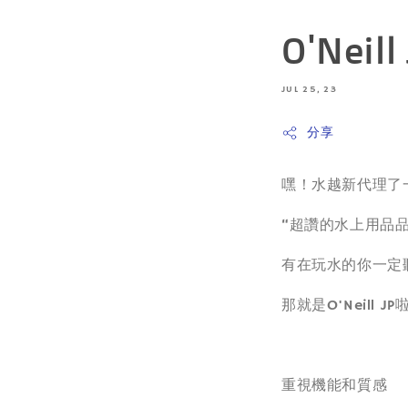
O'Neil
JUL 25, 23
分享
嘿！水越新代理了
“超讚的水上用品品
有在玩水的你一定
那就是O'Neill JP
重視機能和質感