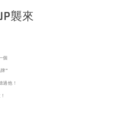
l JP襲來
一個
牌”
聽過他！
啦！