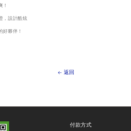
爽！
證，設計酷炫
的好夥伴！
返回
付款方式