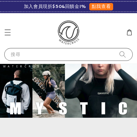
點我查看
加入會員現折$50&回饋金1%
搜尋