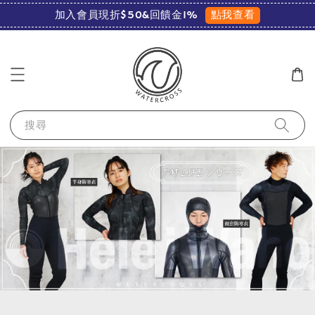
點我查看
加入會員現折$50&回饋金1%
搜尋