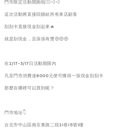
門市限定活動開跑啦🏃‍♂️💨💨
這次活動將直接回饋給所有來店顧客
刮刮卡直接現金刮起來🔥
就是刮現金，且張張有獎🤑🤑🤑
在2/17-3/17日活動期限內
凡至門市消費達6000元便可獲得一張現金刮刮卡
那麼在哪裡可以買到呢？
門市地址👇
台北市中山區南京東路二段21巷15號1樓