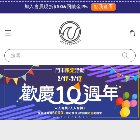
點我查看
加入會員現折$50&回饋金1%
搜尋