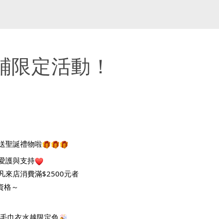
鋪限定活動！
送聖誕禮物啦
愛護與支持
，凡來店消費滿$2500元者
資格～
UA毛巾衣水越限定色