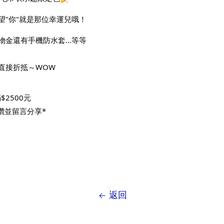
望"你"就是那位幸運兒哦！
金還有手機防水套...等等
直接折抵～WOW
$2500元
讚並留言分享*
返回