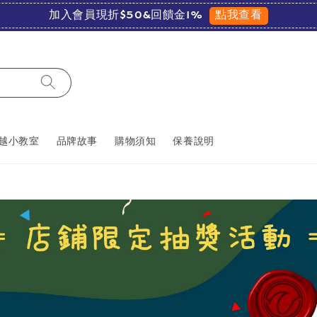
點我查看
加入會員現折$50&回饋金1%
越小教室
品牌故事
購物須知
保養說明