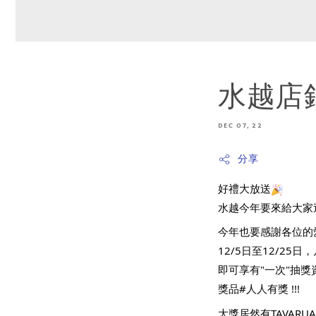
水越店
DEC 07, 22
分享
好禮大放送
水越今年要來給大家
今年也要感謝各位的
12/5日至12/25日
即可享有"一次"抽獎
獎品#人人有獎 !!!
大獎居然有TAVAR