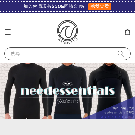
點我查看
加入會員現折$50&回饋金1%
搜尋