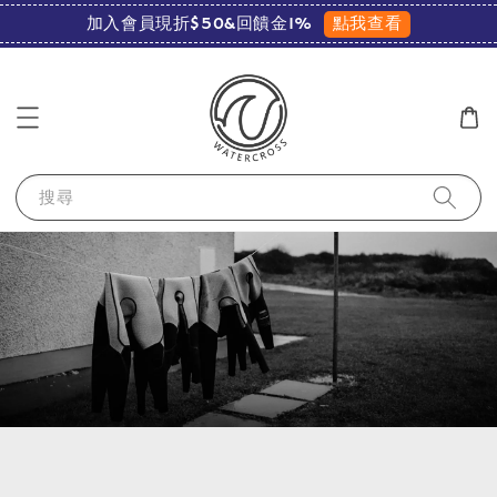
點我查看
加入會員現折$50&回饋金1%
搜尋