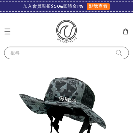
點我查看
加入會員現折$50&回饋金1%
搜尋