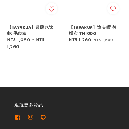
【TAVARUA】超吸水速
【TAVARUA】漁夫帽 後
乾 毛巾衣
擋布 TM1006
Regular
NT$ 1,080
-
NT$
Sale
NT$ 1,260
Regular
NT$ 1,600
price
1,260
price
price
追蹤更多資訊