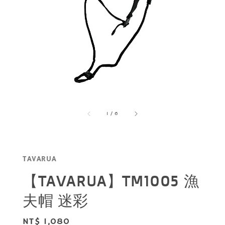
1
/
6
TAVARUA
【TAVARUA】TM1005 漁
夫帽 迷彩
Regular
NT$ 1,080