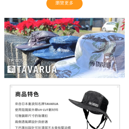
瀏覽更多
【MYSTIC】潮流T恤 舒適涼感 土耳其棉
-
+
NT$ 899
NT$ 1,080
加入購物車