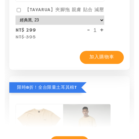
【TAVARUA】夾腳拖 親膚 貼合 減壓
-
+
NT$ 299
NT$ 395
加入購物車
限時8折！全台限量土耳其棉T