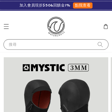
點我查看
加入會員現折$50&回饋金1%
搜尋