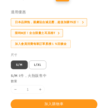
price
price
適用優惠
日本品牌拖，親膚貼合減足壓，超值加購75折！
限時8折！全台限量土耳其棉T
加入會員消費每筆訂單累積１％回饋金
尺寸
S/M
L/XL
S/M 1件，火熱販售中
數量
加入購物車