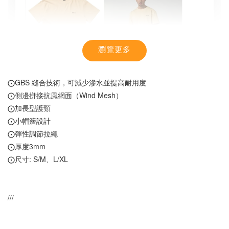
瀏覽更多
⨀GBS 縫合技術，可減少滲水並提高耐用度
⨀側邊拼接抗風網面（Wind Mesh）
⨀加長型護頸
⨀小帽簷設計
⨀彈性調節拉繩
⨀厚度3mm
【MYSTIC】潮流T恤 舒適涼感 土耳其棉
⨀尺寸: S/M、L/XL
-
+
NT$ 899
///
NT$ 1,080