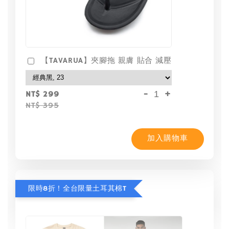
【TAVARUA】夾腳拖 親膚 貼合 減壓
-
+
NT$ 299
NT$ 395
加入購物車
限時8折！全台限量土耳其棉T