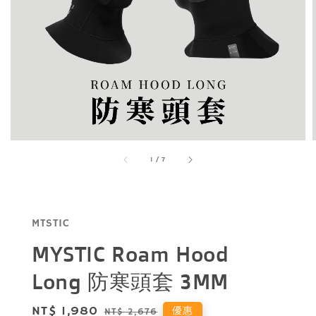
1
/
7
MTSTIC
MYSTIC Roam Hood
Long 防寒頭套 3MM
Sale
NT$ 1,980
Regular
優惠
NT$ 2,676