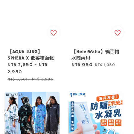
【AQUA LUNG】
【HeleiWaho】鴨舌帽
SPHERA X 低容積面鏡
水陸兩用
Sale
NT$ 2,650
-
NT$
Sale
NT$ 950
Regular
NT$ 1,050
price
2,950
price
price
Regular
NT$ 3,581
-
NT$ 3,986
price