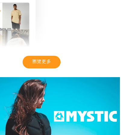
瀏覽更多
TIC】潮流T恤
感 土耳其棉
-
+
入購物車