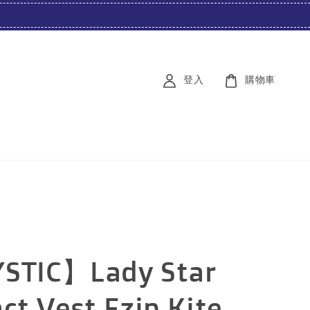
登入
購物車
STIC】Lady Star
ct Vest Fzip Kite