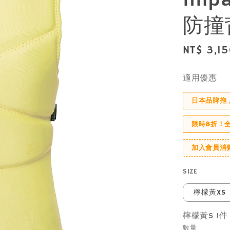
防撞
Regular
NT$ 3,1
price
適用優惠
日本品牌拖
限時8折！
加入會員消
SIZE
檸檬黃XS
檸檬黃S 1
數量