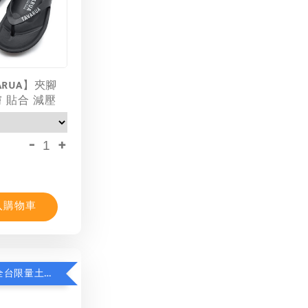
ARUA】夾腳
膚 貼合 減壓
-
+
入購物車
限時8折！全台限量土耳其棉T