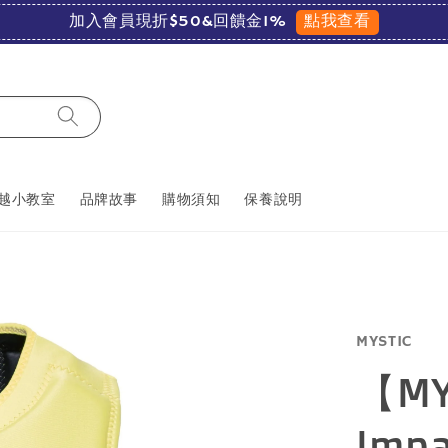
點我查看
加入會員現折$50&回饋金1%
越小教室
品牌故事
購物須知
保養說明
MYSTIC
【MY
Impa