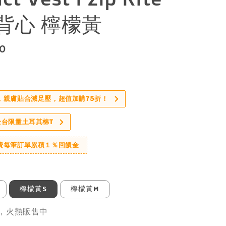
背心 檸檬黃
50
，親膚貼合減足壓，超值加購75折！
全台限量土耳其棉T
費每筆訂單累積１％回饋金
檸檬黃S
檸檬黃M
件，火熱販售中