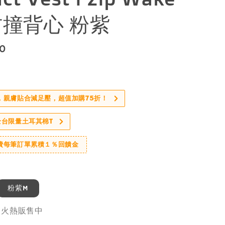
 防撞背心 粉紫
50
，親膚貼合減足壓，超值加購75折！
全台限量土耳其棉T
費每筆訂單累積１％回饋金
粉紫M
，火熱販售中