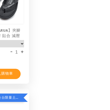
ARUA】夾腳
膚 貼合 減壓
-
+
入購物車
限時8折！全台限量土耳其棉T