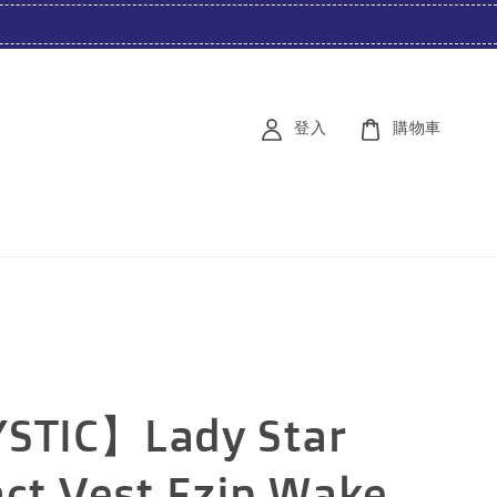
登入
購物車
STIC】Lady Star
ct Vest Fzip Wake