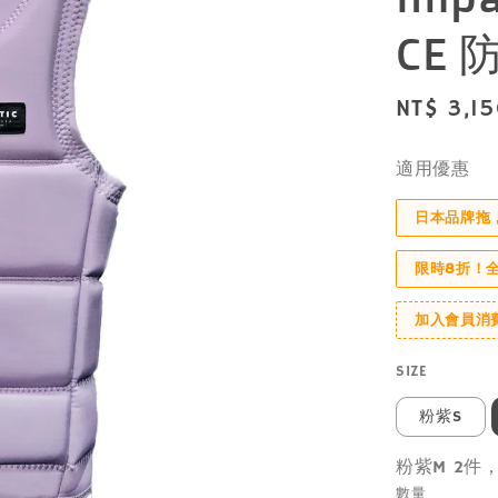
CE
Regular
NT$ 3,1
price
適用優惠
日本品牌拖
限時8折！
加入會員消
SIZE
粉紫S
粉紫M 2件
數量