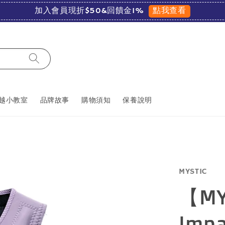
點我查看
加入會員現折$50&回饋金1%
越小教室
品牌故事
購物須知
保養說明
MYSTIC
【MY
Impa