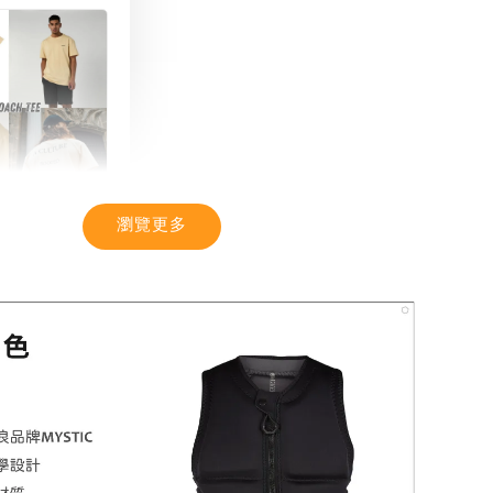
瀏覽更多
TIC】潮流T恤
感 土耳其棉
-
+
入購物車