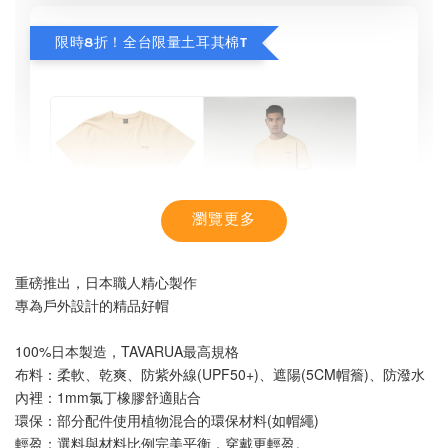
限時8折！全台限量土耳其棉T
瀏覽更多
重磅推出，日本職人精心製作
專為戶外設計的精品好帽
100%日本製造，TAVARUA最高規格
布料：柔軟、乾爽、防紫外線(UPF50+)、遮陽(5CM帽簷)、防潑水
內裡：1mm氯丁橡膠舒適貼合
環保：部分配件使用植物混合的環保材料(如帽繩)
【MYSTIC】潮流T恤 舒適涼感 土耳其棉
輕盈：選料與材料比例完美平衡，穿戴更輕盈。