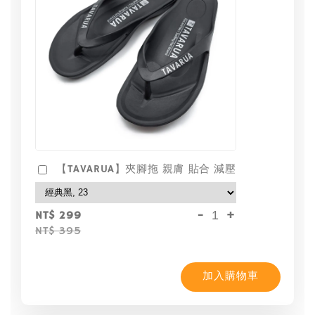
【TAVARUA】夾腳拖 親膚 貼合 減壓
-
+
NT$ 299
NT$ 395
加入購物車