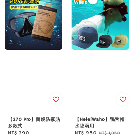
【270 Pro】面鏡防霧貼
【HeleiWaho】鴨舌帽
多款式
水陸兩用
Regular
NT$ 290
Sale
NT$ 950
Regular
NT$ 1,050