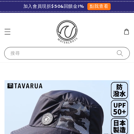
點我查看
加入會員現折$50&回饋金1%
搜尋