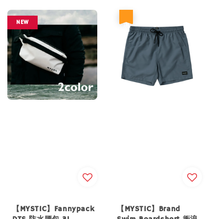
price
price
price
優惠
NEW
【MYSTIC】Fannypack
【MYSTIC】Brand