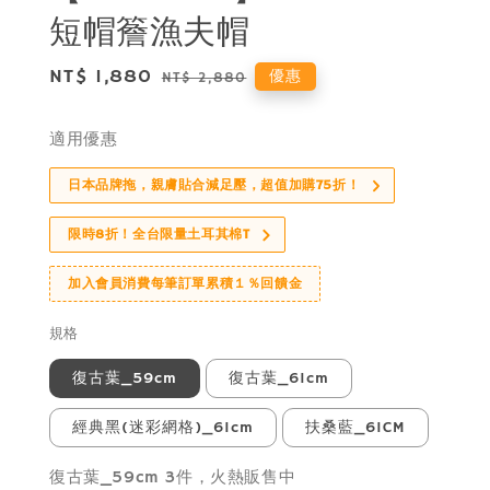
短帽簷漁夫帽
Sale
NT$ 1,880
Regular
優惠
NT$ 2,880
price
price
適用優惠
日本品牌拖，親膚貼合減足壓，超值加購75折！
限時8折！全台限量土耳其棉T
加入會員消費每筆訂單累積１％回饋金
規格
復古葉_59cm
復古葉_61cm
經典黑(迷彩網格)_61cm
扶桑藍_61CM
復古葉_59cm 3件，火熱販售中