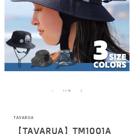
1
/
13
TAVARUA
【TAVARUA】TM1001A