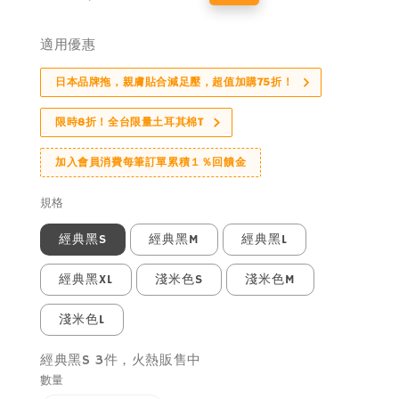
price
price
適用優惠
日本品牌拖，親膚貼合減足壓，超值加購75折！
限時8折！全台限量土耳其棉T
加入會員消費每筆訂單累積１％回饋金
規格
經典黑S
經典黑M
經典黑L
經典黑XL
淺米色S
淺米色M
淺米色L
經典黑S 3件，火熱販售中
數量