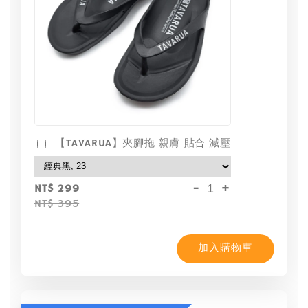
【TAVARUA】夾腳拖 親膚 貼合 減壓
-
+
NT$ 299
NT$ 395
加入購物車