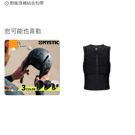
⨀ 附衝浪褲結合扣帶
-
+
NT$ 899
NT$ 1,080
您可能也喜歡
加入購物車
優惠