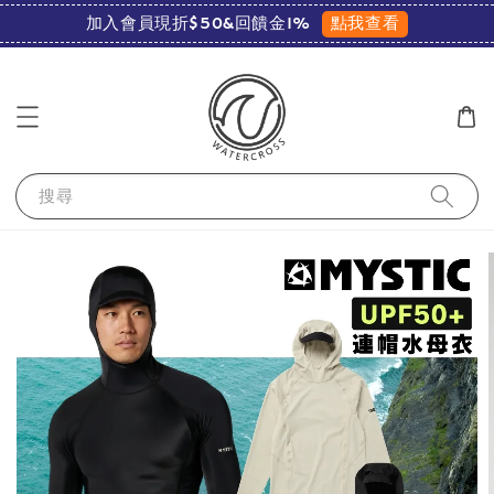
點我查看
加入會員現折$50&回饋金1%
搜尋