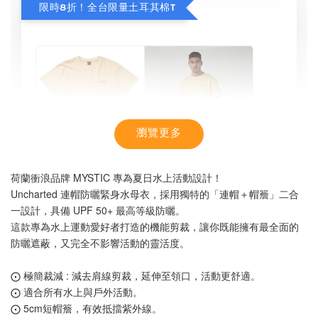
限時8折！全台限量土耳其棉T
瀏覽更多
荷蘭衝浪品牌 MYSTIC 專為夏日水上活動設計！
Uncharted 連帽防曬緊身水母衣，採用獨特的「連帽＋帽簷」二合
一設計，具備 UPF 50+ 最高等級防曬。
這款專為水上運動愛好者打造的機能剪裁，讓你既能擁有最全面的
防曬遮蔽，又完全不影響活動的靈活度。
⨀ 極簡裁減 : 減去肩線剪裁，延伸至領口，活動更舒適。
【MYSTIC】潮流T恤 舒適涼感 土耳其棉
⨀ 適合所有水上與戶外活動。
⨀ 5cm短帽簷，有效抵擋紫外線。