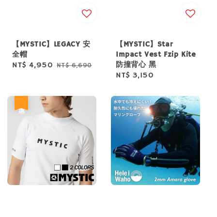
【MYSTIC】LEGACY 安
【MYSTIC】Star
全帽
Impact Vest Fzip Kite
防撞背心 黑
Sale
NT$ 4,950
Regular
NT$ 6,690
Regular
NT$ 3,150
price
price
price
優惠