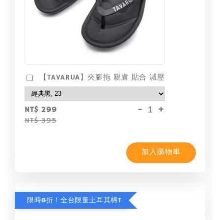
【TAVARUA】夾腳拖 親膚 貼合 減壓
-
+
NT$ 299
NT$ 395
加入購物車
限時8折！全台限量土耳其棉T