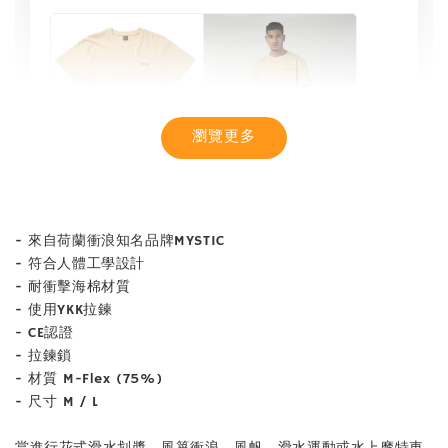
瀏覽更多
- 來自荷蘭衝浪知名品牌MYSTIC
- 符合人體工學設計
- 耐衝擊海棉材質
- 使用YKK拉鍊
- CE認證
【MYSTIC】潮流T恤 舒適涼感 土耳其棉
- 拉鍊鎖
- 材質 M-Flex (75%)
- 尺寸 M / L
-
+
NT$ 899
NT$ 1,080