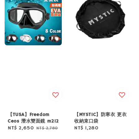
【TUSA】Freedom
【MYSTIC】防寒衣 更衣
Ceos 潛水雙面鏡 m212
收納束口袋
Sale
NT$ 2,650
Regular
Regular
NT$ 1,280
NT$ 2,780
price
price
price