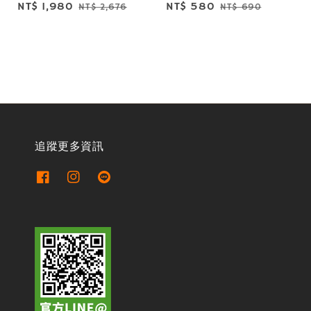
Sale
NT$ 1,980
Regular
Sale
NT$ 580
Regular
NT$ 2,676
NT$ 690
price
price
price
price
追蹤更多資訊