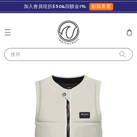
點我查看
加入會員現折$50&回饋金1%
搜尋