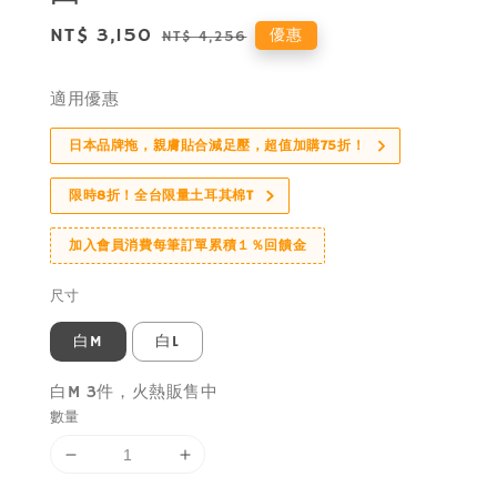
Sale
NT$ 3,150
Regular
優惠
NT$ 4,256
price
price
適用優惠
日本品牌拖，親膚貼合減足壓，超值加購75折！
限時8折！全台限量土耳其棉T
加入會員消費每筆訂單累積１％回饋金
尺寸
白M
白L
白M 3件，火熱販售中
數量