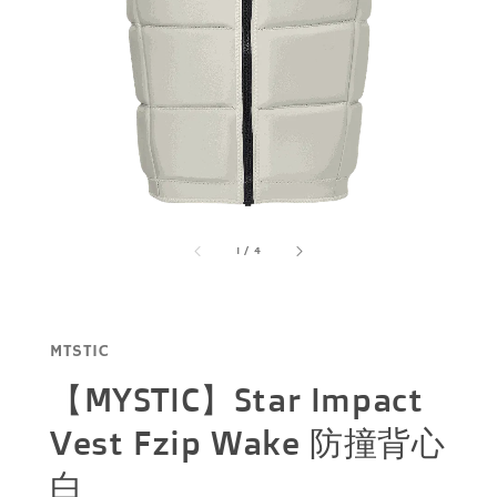
1
/
4
MTSTIC
【MYSTIC】Star Impact
Vest Fzip Wake 防撞背心
白