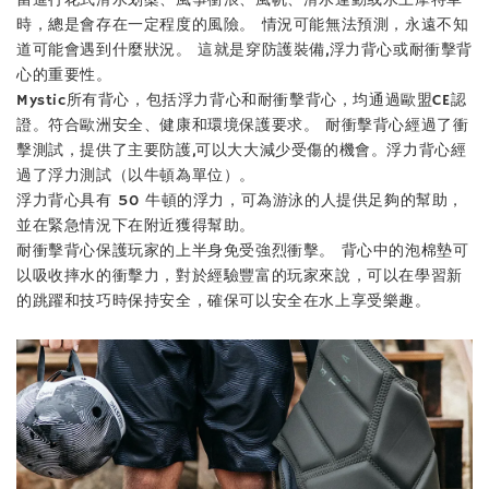
當進行花式滑水划槳、風箏衝浪、風帆、滑水運動或水上摩特車
時，總是會存在一定程度的風險。 情況可能無法預測，永遠不知
道可能會遇到什麼狀況。 這就是穿防護裝備,浮力背心或耐衝擊背
加入購物車
心的重要性。
Mystic所有背心，包括浮力背心和耐衝擊背心，均通過歐盟CE認
證。符合歐洲安全、健康和環境保護要求。 耐衝擊背心經過了衝
擊測試，提供了主要防護,可以大大減少受傷的機會。浮力背心經
過了浮力測試（以牛頓為單位）。
浮力背心具有 50 牛頓的浮力，可為游泳的人提供足夠的幫助，
並在緊急情況下在附近獲得幫助。
耐衝擊背心保護玩家的上半身免受強烈衝擊。 背心中的泡棉墊可
以吸收摔水的衝擊力，對於經驗豐富的玩家來說，可以在學習新
的跳躍和技巧時保持安全，確保可以安全在水上享受樂趣。