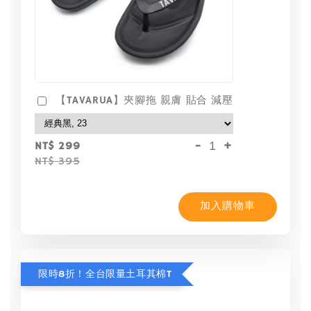
【TAVARUA】夾腳拖 親膚 貼合 減壓
-
+
NT$ 299
NT$ 395
加入購物車
限時8折！全台限量土耳其棉T