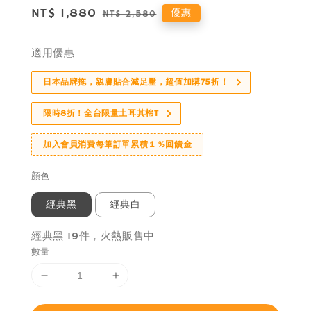
Sale
NT$ 1,880
Regular
優惠
NT$ 2,580
price
price
適用優惠
日本品牌拖，親膚貼合減足壓，超值加購75折！
限時8折！全台限量土耳其棉T
加入會員消費每筆訂單累積１％回饋金
顏色
經典黑
經典白
經典黑 19件，火熱販售中
數量