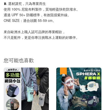
🧵 選材講究，只為專業而生
加入購物車
使用 100% 尼龍布料製作，質地輕盈快乾防潑水。
通過 UPF 50+ 防曬標準，有效阻擋紫外線。
ONE SIZE：適合頭圍 55-59 cm。
來自歐洲水上職人認可品牌的專業帽款，
不只是配件，更是你專注挑戰水上運動的好夥伴。
您可能也喜歡
優惠