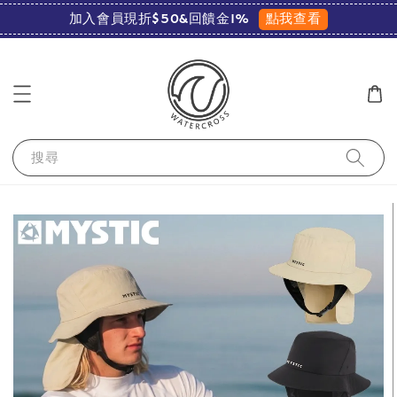
點我查看
加入會員現折$50&回饋金1%
搜尋