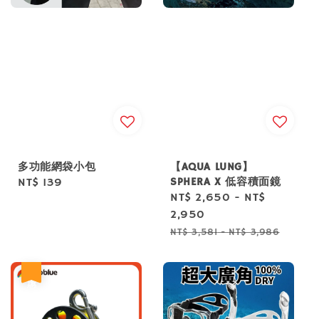
多功能網袋小包
【AQUA LUNG】
SPHERA X 低容積面鏡
Regular
NT$ 139
Sale
NT$ 2,650
-
NT$
price
price
2,950
Regular
NT$ 3,581
-
NT$ 3,986
price
優惠