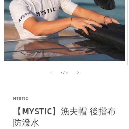
1
/
6
MTSTIC
【MYSTIC】漁夫帽 後擋布
防潑水