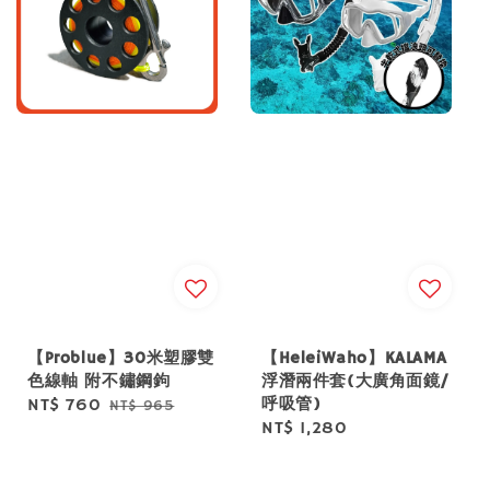
【Problue】30米塑膠雙
【HeleiWaho】KALAMA
色線軸 附不鏽鋼鉤
浮潛兩件套(大廣角面鏡/
呼吸管)
Sale
NT$ 760
Regular
NT$ 965
Regular
NT$ 1,280
price
price
price