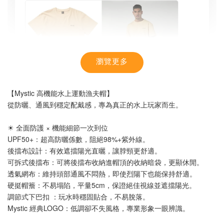
瀏覽更多
【Mystic 高機能水上運動漁夫帽】
從防曬、通風到穩定配戴感，專為真正的水上玩家而生。
☀ 全面防護 × 機能細節一次到位
UPF50+：超高防曬係數，阻絕98%+紫外線。
後擋布設計：有效遮擋陽光直曬，讓脖頸更舒適。
可拆式後擋布：可將後擋布收納進帽頂的收納暗袋，更顯休閒。
【MYSTIC】潮流T恤 舒適涼感 土耳其棉
透氣網布：維持頭部通風不悶熱，即使烈陽下也能保持舒適。
硬挺帽簷：不易塌陷，平量5cm，保證絕佳視線並遮擋陽光。
調節式下巴扣 ：玩水時穩固貼合，不易脫落。
-
+
NT$ 899
Mystic 經典LOGO：低調卻不失風格，專業形象一眼辨識。
NT$ 1,080