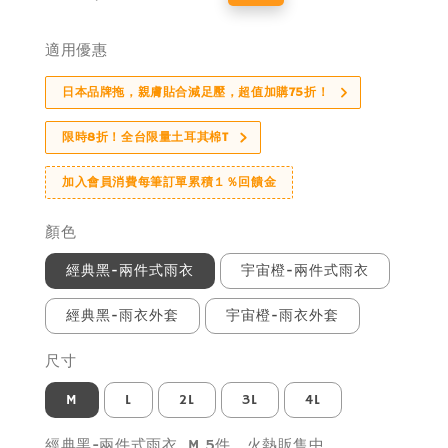
price
price
適用優惠
日本品牌拖，親膚貼合減足壓，超值加購75折！
限時8折！全台限量土耳其棉T
加入會員消費每筆訂單累積１％回饋金
顏色
經典黑-兩件式雨衣
宇宙橙-兩件式雨衣
經典黑-雨衣外套
宇宙橙-雨衣外套
尺寸
M
L
2L
3L
4L
經典黑-兩件式雨衣, M 5件，火熱販售中