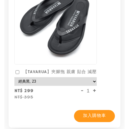
【TAVARUA】夾腳拖 親膚 貼合 減壓
-
+
NT$ 299
NT$ 395
加入購物車