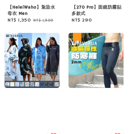
【HeleiWaho】紮染水
【270 Pro】面鏡防霧貼
母衣 Men
多款式
Sale
NT$ 1,350
Regular
Regular
NT$ 290
NT$ 1,500
price
price
price
優惠