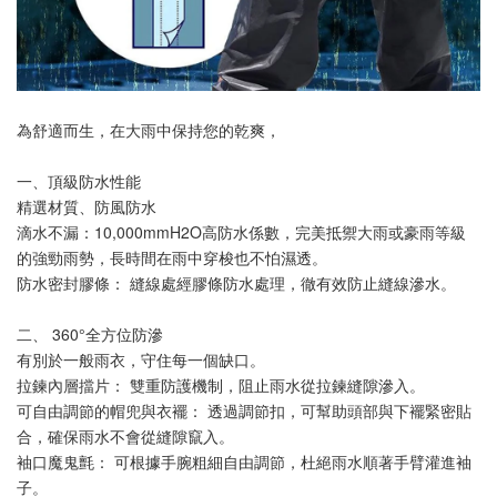
為舒適而生，在大雨中保持您的乾爽，
一、頂級防水性能
精選材質、防風防水
滴水不漏：10,000mmH2O高防水係數，完美抵禦大雨或豪雨等級
的強勁雨勢，長時間在雨中穿梭也不怕濕透。
防水密封膠條： 縫線處經膠條防水處理，徹有效防止縫線滲水。
二、 360°全方位防滲
有別於一般雨衣，守住每一個缺口。
拉鍊內層擋片： 雙重防護機制，阻止雨水從拉鍊縫隙滲入。
可自由調節的帽兜與衣襬： 透過調節扣，可幫助頭部與下襬緊密貼
合，確保雨水不會從縫隙竄入。
袖口魔鬼氈： 可根據手腕粗細自由調節，杜絕雨水順著手臂灌進袖
子。