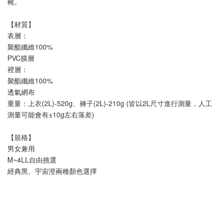
靴。
【材質】
表層：
聚酯纖維100%
PVC膜層
裡層：
聚酯纖維100%
透氣網布
重量：上衣(2L)-520g、褲子(2L)-210g (皆以2L尺寸進行測量，人工
測量可能會有±10g左右落差)
【規格】
男女兼用
M~4LL自由挑選
經典黑、宇宙澄兩種顏色選擇