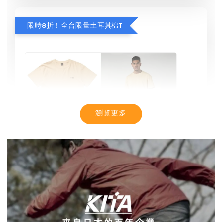
限時8折！全台限量土耳其棉T
瀏覽更多
【MYSTIC】潮流T恤 舒適涼感 土耳其棉