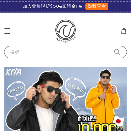
點我查看
加入會員現折$50&回饋金1%
搜尋