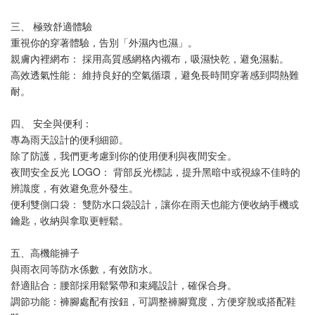
三、 極致舒適體驗
重視你的穿著體驗，告別「外濕內也濕」。
親膚內裡網布： 採用高質感網格內襯布，吸濕快乾，避免濕黏。
高效透氣性能： 維持良好的空氣循環，避免長時間穿著感到悶熱難
耐。
四、 安全與便利：
專為雨天設計的便利細節。
除了防護，我們更考慮到你的使用便利與夜間安全。
夜間安全反光 LOGO： 背部反光標誌，提升黑暗中或視線不佳時的
辨識度，有效避免意外發生。
便利雙側口袋： 雙防水口袋設計，讓你在雨天也能方便收納手機或
鑰匙，收納與拿取更輕鬆。
五、高機能褲子
與雨衣同等防水係數，有效防水。
舒適貼合：腰部採用鬆緊帶和束繩設計，確保合身。
調節功能：褲腳處配有按鈕，可調整褲腳寬度，方便穿脫或搭配鞋