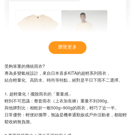
瀏覽更多
受夠笨重的傳統雨衣?
專為多變氣候設計，來自日本喜多KITA的超輕系列雨衣，
結合輕量化、高防水、時尚等特點，絕對是平日下雨不二選擇。
1. 超輕量化！擺脫雨衣的「重量感」
輕到不可思議：整套雨衣（上衣加長褲）重量不到390g。
與他牌對比：相較於一般500g~900g的雨衣，輕巧了近一半。
【MYSTIC】潮流T恤 舒適涼感 土耳其棉
日常優勢：輕便好攜帶，無論是機車通勤族或戶外活動者，都能輕
鬆收納無負擔。
-
+
NT$ 899