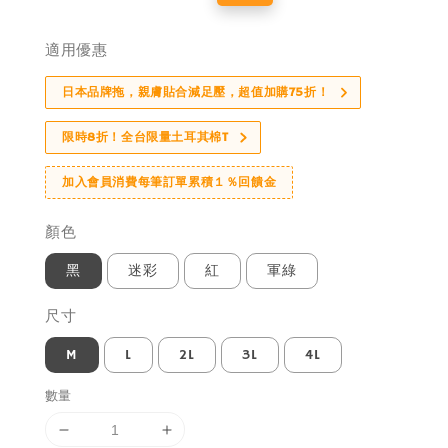
price
price
適用優惠
日本品牌拖，親膚貼合減足壓，超值加購75折！
限時8折！全台限量土耳其棉T
加入會員消費每筆訂單累積１％回饋金
顏色
黑
迷彩
紅
軍綠
尺寸
M
L
2L
3L
4L
數量