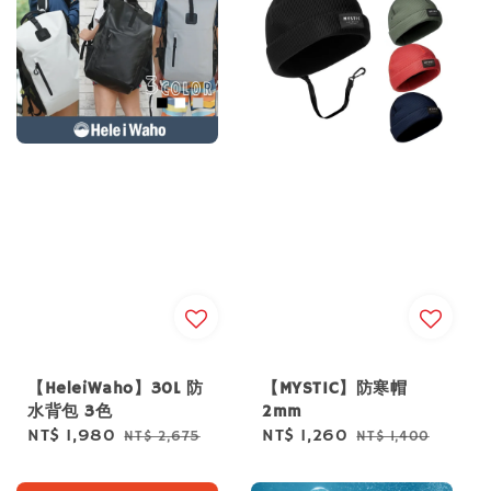
【HeleiWaho】30L 防
【MYSTIC】防寒帽
水背包 3色
2mm
Sale
NT$ 1,980
Regular
Sale
NT$ 1,260
Regular
NT$ 2,675
NT$ 1,400
price
price
price
price