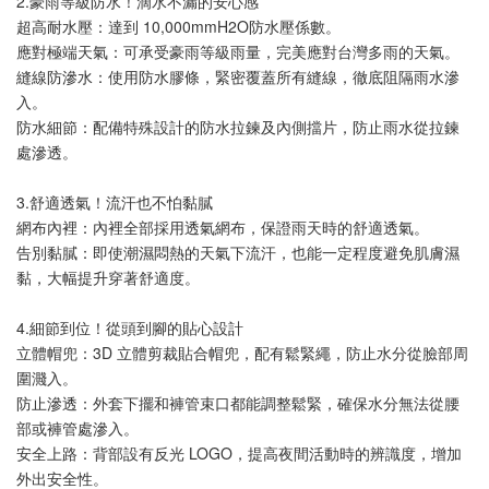
2.豪雨等級防水！滴水不漏的安心感
NT$ 1,080
超高耐水壓：達到 10,000mmH2O防水壓係數。
應對極端天氣：可承受豪雨等級雨量，完美應對台灣多雨的天氣。
加入購物車
縫線防滲水：使用防水膠條，緊密覆蓋所有縫線，徹底阻隔雨水滲
入。
防水細節：配備特殊設計的防水拉鍊及內側擋片，防止雨水從拉鍊
處滲透。
3.舒適透氣！流汗也不怕黏膩
網布內裡：內裡全部採用透氣網布，保證雨天時的舒適透氣。
告別黏膩：即使潮濕悶熱的天氣下流汗，也能一定程度避免肌膚濕
黏，大幅提升穿著舒適度。
4.細節到位！從頭到腳的貼心設計
立體帽兜：3D 立體剪裁貼合帽兜，配有鬆緊繩，防止水分從臉部周
圍濺入。
防止滲透：外套下擺和褲管束口都能調整鬆緊，確保水分無法從腰
部或褲管處滲入。
安全上路：背部設有反光 LOGO，提高夜間活動時的辨識度，增加
外出安全性。