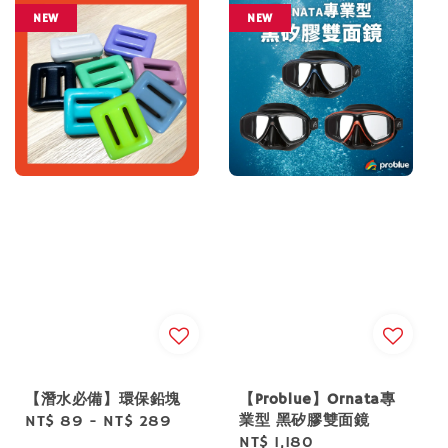
NEW
NEW
【潛水必備】環保鉛塊
【Problue】Ornata專
業型 黑矽膠雙面鏡
Regular
NT$ 89
-
NT$ 289
Regular
NT$ 1,180
price