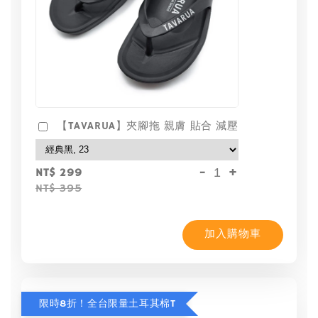
【TAVARUA】夾腳拖 親膚 貼合 減壓
-
+
NT$ 299
NT$ 395
加入購物車
限時8折！全台限量土耳其棉T