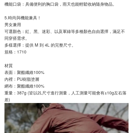
機能口袋：具備便利的胸口袋，雨天也能輕鬆收納隨身物品。
5.時尚與機能兼具！
男女兼用
可選顏色：紅、黑、迷彩、以及軍綠等多種顏色自由選擇，滿足不
同穿搭需求。
多樣選擇：提供 M 到 4L 的完整尺寸。
規格：1710
材質
表面：聚酯纖維100%
內裡：PU樹脂塗層
網布：聚酯纖維100%
重量：387g (皆以2L尺寸進行測量，人工測量可能會有±10g左右落
差)