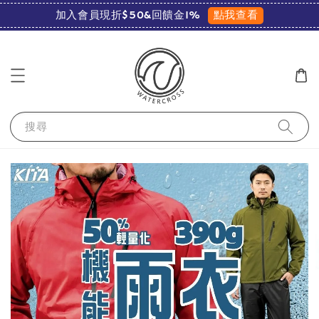
點我查看
加入會員現折$50&回饋金1%
搜尋