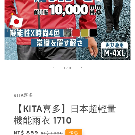
1
/
11
KITA喜多
【KITA喜多】日本超輕量
機能雨衣 1710
Sale
NT$ 859
Regular
優惠
NT$ 1,080