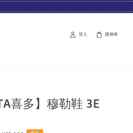
登入
購物車
TA喜多】穆勒鞋 3E