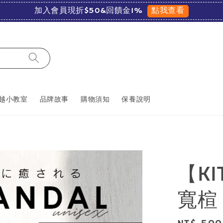
點我查看
加入會員現折$50&回饋金1%
越小教室
品牌故事
購物須知
保養說明
【KI
寬楦