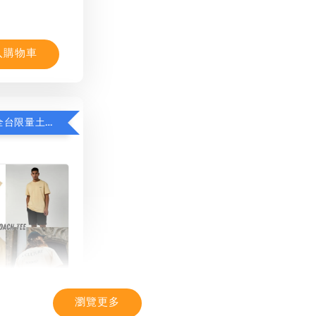
入購物車
限時8折！全台限量土耳其棉T
瀏覽更多
TIC】潮流T恤