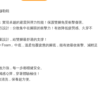
感 土耳其棉
趾穆勒鞋
-
+
脂：實現卓越的避震與彈力性能！保護雙腳免受衝擊傷害。
足弓設計：分散集中在腳跟的衝擊力！有效降低疲勞感、久穿不
輕量設計，給雙腳最舒適的支撐！
入購物車
shy Foam」中底，溫柔包覆疲憊的腳底，能有效吸收衝擊、減輕足
抓地力強，每一步都穩健安全。
觸感Ｑ彈，穿著體驗極佳！
直接清洗，保養超方便。