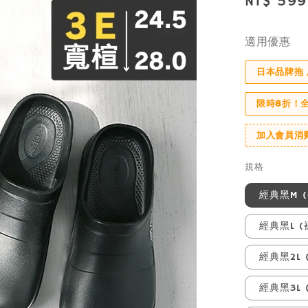
Sale
NT$ 599
price
適用優惠
日本品牌拖
限時8折！
加入會員消
規格
經典黑M (
經典黑L (
經典黑2L 
經典黑3L 