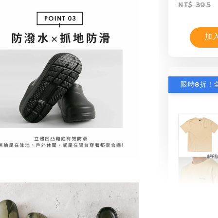
NT$ 395
加
【MYS