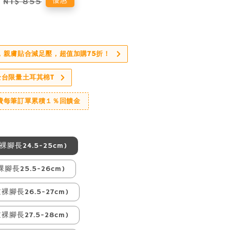
Regular
優惠
NT$ 855
price
，親膚貼合減足壓，超值加購75折！
全台限量土耳其棉T
費每筆訂單累積１％回饋金
裸腳長24.5-25cm)
裸腳長25.5-26cm)
(裸腳長26.5-27cm)
(裸腳長27.5-28cm)