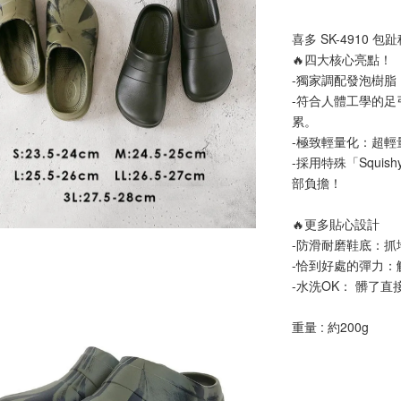
舒適涼
喜多 SK-4910 包
🔥四大核心亮點！
NT$ 899
-獨家調配發泡樹
NT$ 1,080
-符合人體工學的
累。
-極致輕量化：超
加
-採用特殊「Squi
部負擔！
🔥更多貼心設計
-防滑耐磨鞋底：
-恰到好處的彈力：
-水洗OK： 髒了
重量 : 約200g