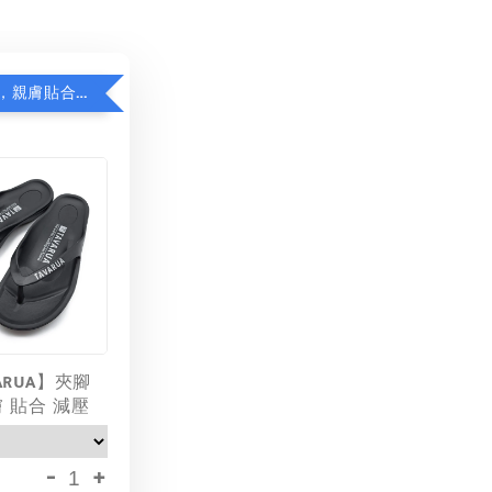
日本品牌拖，親膚貼合減足壓，超值加購75折！
ARUA】夾腳
膚 貼合 減壓
-
+