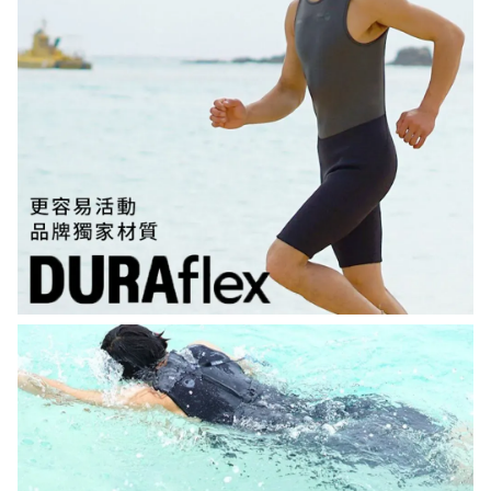
【MYSTIC】潮流T恤 舒適涼感 土耳其棉
-
+
NT$ 899
NT$ 1,080
加入購物車