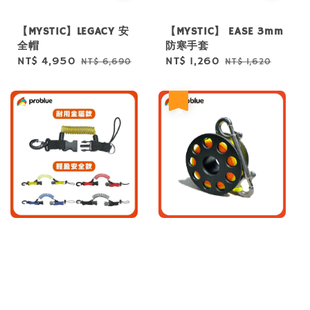
【MYSTIC】LEGACY 安
【MYSTIC】 EASE 3mm
全帽
防寒手套
Sale
NT$ 4,950
Regular
Sale
NT$ 1,260
Regular
NT$ 6,690
NT$ 1,620
price
price
price
price
優惠