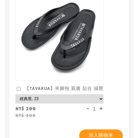
【TAVARUA】夾腳拖 親膚 貼合 減壓
-
+
NT$ 299
NT$ 395
加入購物車