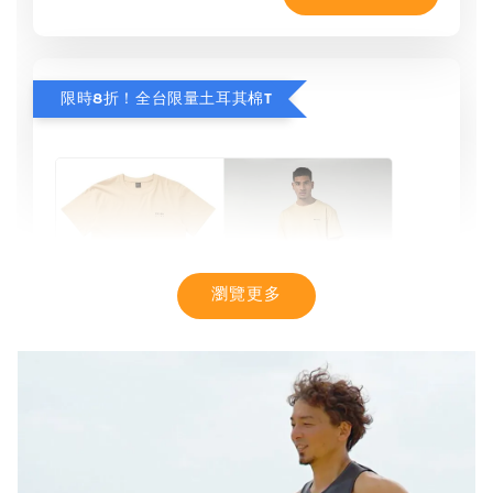
限時8折！全台限量土耳其棉T
瀏覽更多