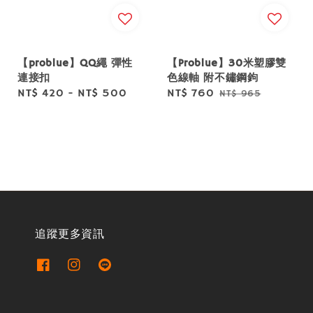
【problue】QQ繩 彈性
【Problue】30米塑膠雙
連接扣
色線軸 附不鏽鋼鉤
Regular
NT$ 420
-
NT$ 500
Sale
NT$ 760
Regular
NT$ 965
price
price
price
追蹤更多資訊