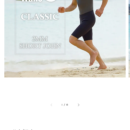
1
/
6