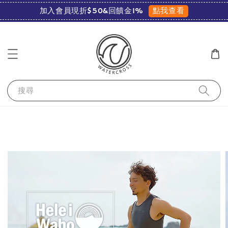
點我查看
加入會員現折$50&回饋金1%
搜尋