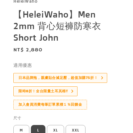
HeleiWaho
【HeleiWaho】Men
2mm 背心短褲防寒衣
Short John
Regular
NT$ 2,880
price
適用優惠
日本品牌拖，親膚貼合減足壓，超值加購75折！
限時8折！全台限量土耳其棉T
加入會員消費每筆訂單累積１％回饋金
尺寸
M
L
XL
XXL